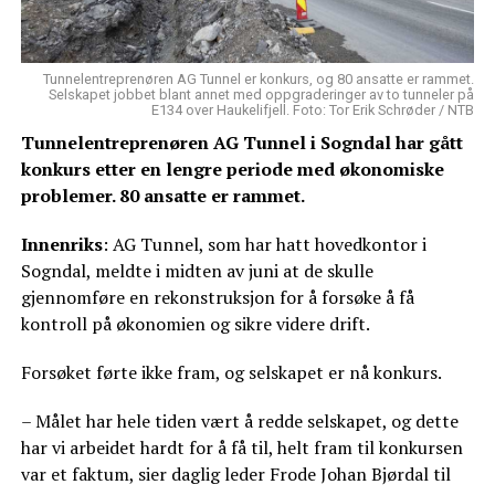
Tunnelentreprenøren AG Tunnel er konkurs, og 80 ansatte er rammet.
Selskapet jobbet blant annet med oppgraderinger av to tunneler på
E134 over Haukelifjell. Foto: Tor Erik Schrøder / NTB
Tunnelentreprenøren AG Tunnel i Sogndal har gått
konkurs etter en lengre periode med økonomiske
problemer. 80 ansatte er rammet.
Innenriks
: AG Tunnel, som har hatt hovedkontor i
Sogndal, meldte i midten av juni at de skulle
gjennomføre en rekonstruksjon for å forsøke å få
kontroll på økonomien og sikre videre drift.
Forsøket førte ikke fram, og selskapet er nå konkurs.
– Målet har hele tiden vært å redde selskapet, og dette
har vi arbeidet hardt for å få til, helt fram til konkursen
var et faktum, sier daglig leder Frode Johan Bjørdal til