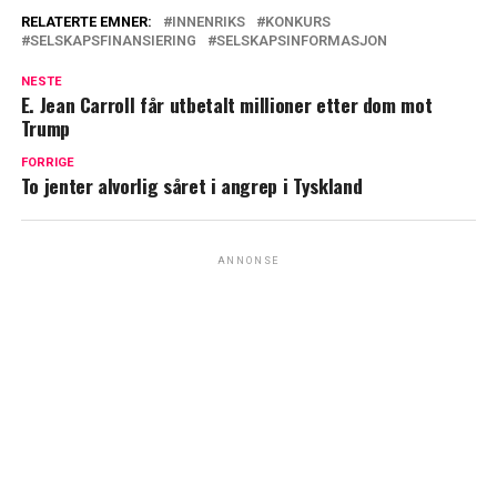
RELATERTE EMNER:
INNENRIKS
KONKURS
SELSKAPSFINANSIERING
SELSKAPSINFORMASJON
NESTE
E. Jean Carroll får utbetalt millioner etter dom mot
Trump
FORRIGE
To jenter alvorlig såret i angrep i Tyskland
ANNONSE