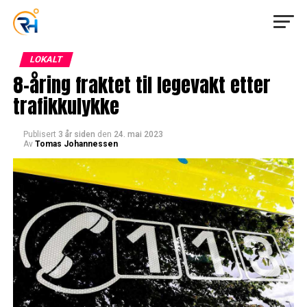
LOKALT
8-åring fraktet til legevakt etter
trafikkulykke
Publisert
3 år siden
den
24. mai 2023
Av
Tomas Johannessen