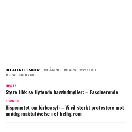
RELATERTE EMNER:
8-ÅRING
BARN
SYKLIST
TRAFIKKULYKKE
NESTE
Støre fikk se flytende havvindmøller: – Fascinerende
FORRIGE
Bispemøtet om kirkeasyl: – Vi vil sterkt protestere mot
unødig maktutøvelse i et hellig rom