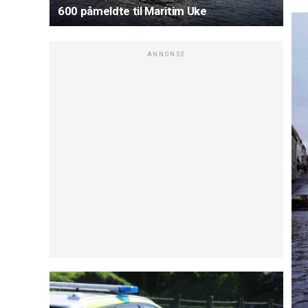
600 påmeldte til Maritim Uke
ANNONSE