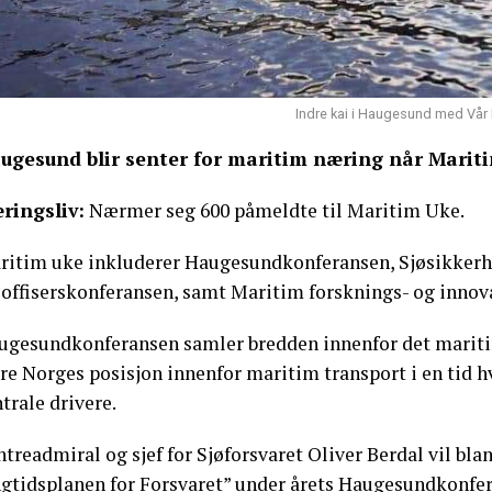
Indre kai i Haugesund med Vår F
ugesund blir senter for maritim næring når Maritim
ringsliv:
Nærmer seg 600 påmeldte til Maritim Uke.
ritim uke inkluderer Haugesundkonferansen, Sjøsikkerh
øoffiserskonferansen, samt Maritim forsknings- og innov
ugesundkonferansen samler bredden innenfor det maritime
re Norges posisjon innenfor maritim transport i en tid h
trale drivere.
treadmiral og sjef for Sjøforsvaret Oliver Berdal vil bla
ngtidsplanen for Forsvaret” under årets Haugesundkonfer