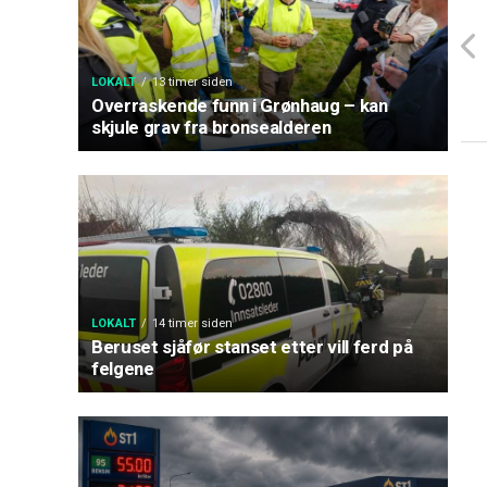
LOKALT
13 timer siden
Overraskende funn i Grønhaug – kan
skjule grav fra bronsealderen
LOKALT
14 timer siden
Beruset sjåfør stanset etter vill ferd på
felgene