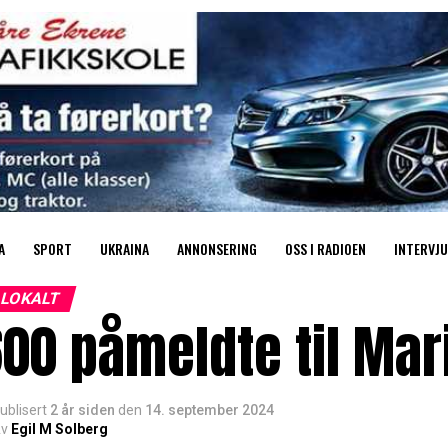
A
SPORT
UKRAINA
ANNONSERING
OSS I RADIOEN
INTERVJU
LOKALT
00 påmeldte til Mar
ublisert
2 år siden
den
14. september 2024
v
Egil M Solberg