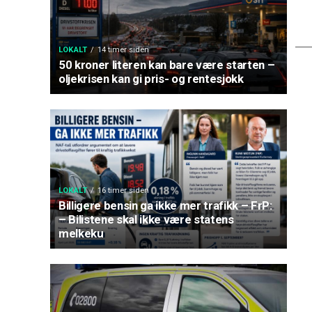
LOKALT
14 timer siden
50 kroner literen kan bare være starten –
oljekrisen kan gi pris- og rentesjokk
LOKALT
16 timer siden
Billigere bensin ga ikke mer trafikk – FrP:
– Bilistene skal ikke være statens
melkeku