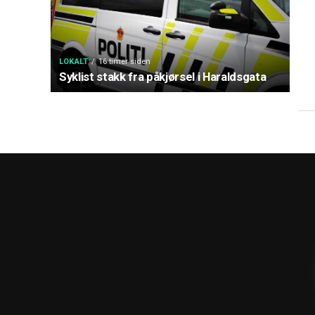
LOKALT
16 timer siden
Syklist stakk fra påkjørsel i Haraldsgata