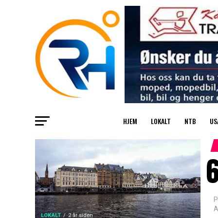
HJEM
LOKALT
NTB
US
6
P
A
LOKALT
2 år siden