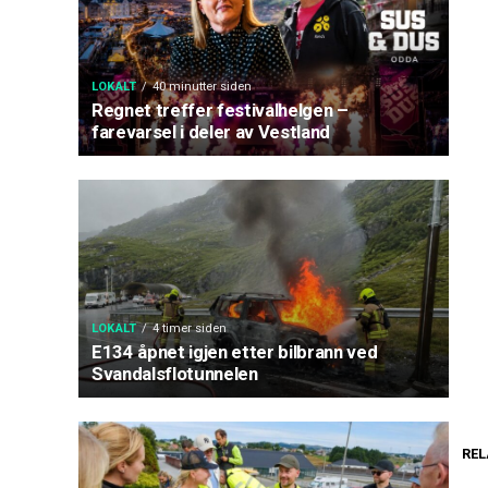
LOKALT
40 minutter siden
Regnet treffer festivalhelgen –
farevarsel i deler av Vestland
LOKALT
4 timer siden
E134 åpnet igjen etter bilbrann ved
Svandalsflotunnelen
REL