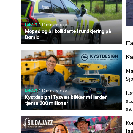
LOKALT
14 minutter siden
Moped og bil kolliderte i rundkjøring på
Bømlo
Ha
Næ
Ma
Sj
LOKALT
19 minutter siden
Ha
Kystdesign i Tysvær bikker milliarden –
sik
tjente 200 millioner
sen
Kon
la