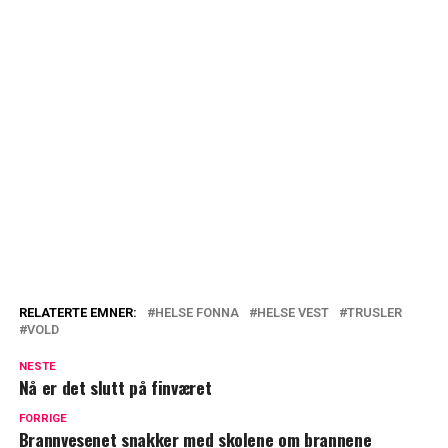
RELATERTE EMNER:
HELSE FONNA
HELSE VEST
TRUSLER
VOLD
NESTE
Nå er det slutt på finværet
FORRIGE
Brannvesenet snakker med skolene om brannene