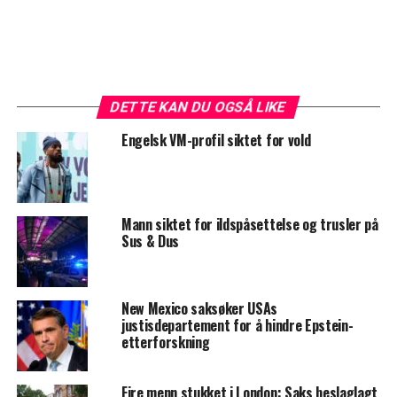
DETTE KAN DU OGSÅ LIKE
Engelsk VM-profil siktet for vold
Mann siktet for ildspåsettelse og trusler på
Sus & Dus
New Mexico saksøker USAs
justisdepartement for å hindre Epstein-
etterforskning
Fire menn stukket i London: Saks beslaglagt