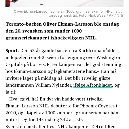
Oliver Ekman-Larsson spilte sin 1000. grunnseriekamp i NHL natt til
torsdag norsk tid. Foto: Nick Wass / AP / NTB
Toronto-backen Oliver Ekman-Larsson ble onsdag
den 20. svensken som runder 1000
grunnseriekamper i ishockeyligaen NHL.
Sport
: Den 33 år gamle backen fra Karlskrona nådde
milepælen i en 4-3-seier i forlengning over Washington
Capitals på borteis. Etter kampen var det god stemning
hos Ekman-Larsson og lagkameratene hans.– Han må
invitere laget på middag nå. Det blir trivelig, gliste
landsmannen William Nylander,
ifølge Aftonbladet
, og
la til:
– Hva jeg vil ha? En dyr vin hadde vært trivelig.
Ekman-Larsson NHL-debuterte for Phoenix Coyotes i
2010, og i løpet av 1000 kamper i grunnserien har han
notert seg for 145 mål og 332 assists.
Svensken med aller flest NHL-kamper er Detroit Red