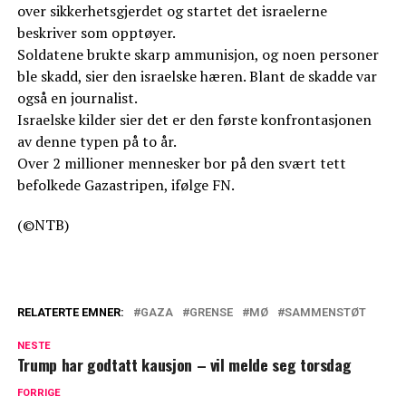
over sikkerhetsgjerdet og startet det israelerne
beskriver som opptøyer.
Soldatene brukte skarp ammunisjon, og noen personer
ble skadd, sier den israelske hæren. Blant de skadde var
også en journalist.
Israelske kilder sier det er den første konfrontasjonen
av denne typen på to år.
Over 2 millioner mennesker bor på den svært tett
befolkede Gazastripen, ifølge FN.
(©NTB)
RELATERTE EMNER:
GAZA
GRENSE
MØ
SAMMENSTØT
NESTE
Trump har godtatt kausjon – vil melde seg torsdag
FORRIGE