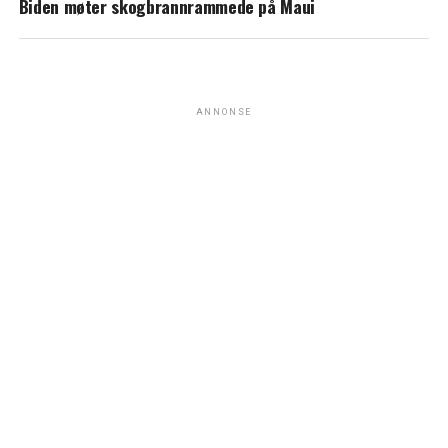
Biden møter skogbrannrammede på Maui
ANNONSE