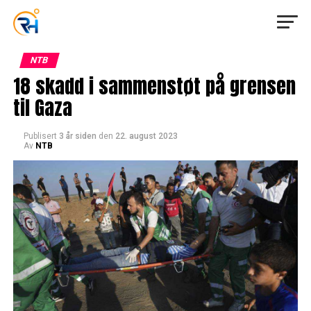
NTB
18 skadd i sammenstøt på grensen
til Gaza
Publisert
3 år siden
den
22. august 2023
Av
NTB