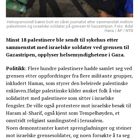
Helsepersonell bærer bort en såret journalist etter sammenstøt mellom
palestinere og israelske soldater på grensen til Gazastripen. Foto: Adel
Hana / AP / NTB
Minst 18 palestinere ble sendt til sykehus etter
sammenstøt med israelske soldater ved grensen til
Gazastripen, opplyser helsemyndighetene i Gaza.
Politikk
: Flere hundre palestinere hadde samlet seg ved
grensen etter oppfordringer fra flere militante grupper,
inkludert Hamas, som styrer den beleirede palestinske
enklaven.Ifølge palestinske kilder ønsket folk å vise
solidaritet med palestinere som sitter i israelske
fengsler. De ville også protestere mot israelske besøk til
Haram al-Sharif, også kjent som Tempelhøyden, et
omstridt religiøst samlingssted i Jerusalem.
Noen demonstranter kastet sprengladninger og steiner
mot israelske grensesoldater, og noen forsøkte å ta seg