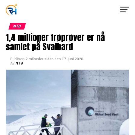
NTB
1,4 millioner frøprøver er nå
samlet på Svalbard
Publisert
2 måneder siden
den
17. juni 2026
Av
NTB