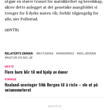
utgjør en større trussel for matsikkerhet og beredskap,
sikrer dette anlegget at det genetiske mangfoldet vi
trenger for å dyrke maten vår, forblir tilgjengelig for
alle, sier Pollestad.
(©NTB)
RELATERTE EMNER:
BOTANIKK
INNENRIKS
MILJØVERN
NATUR OG MILJØ
NESTE
Flere barn blir til ved hjelp av donor
FORRIGE
Haaland-scoringer fikk Bergen til å riste – slo ut på
seismometeret
ANNONSE