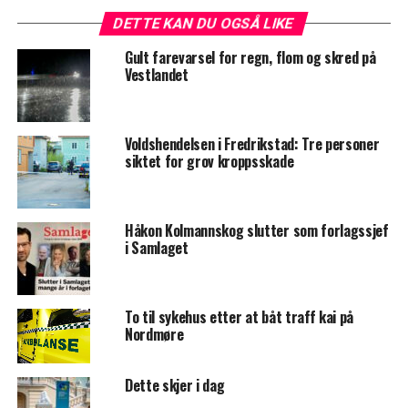
DETTE KAN DU OGSÅ LIKE
Gult farevarsel for regn, flom og skred på
Vestlandet
Voldshendelsen i Fredrikstad: Tre personer
siktet for grov kroppsskade
Håkon Kolmannskog slutter som forlagssjef
i Samlaget
To til sykehus etter at båt traff kai på
Nordmøre
Dette skjer i dag