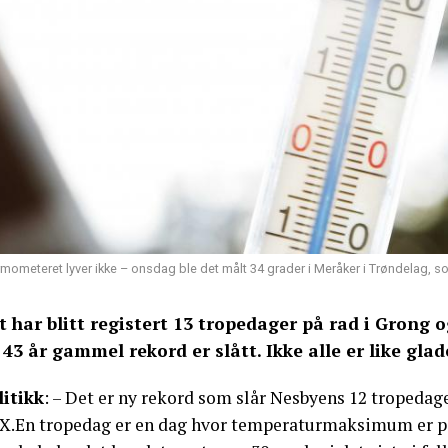
rmometeret lyver ikke – onsdag ble det målt 34 grader i Meråker i Trøndelag, s
t har blitt registert 13 tropedager på rad i Grong
 43 år gammel rekord er slått. Ikke alle er like glad
litikk
: – Det er ny rekord som slår Nesbyens 12 tropedage
 X.En tropedag er en dag hvor temperaturmaksimum er på 