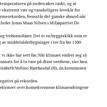
at temperaturen på jorden øker raskt, og at
r ekstremt vær og vanskeligere levekår for
armerekorden, fremstår det ganske absurd når
tleder Jonas Maas Nilsen i Miljøpartiet De
 og trehusmiljøer. Det er en byggeskikk som er
g av middelalderbygninger i tre fra før 1500-
 vi ikke har sett før. Når klimaet endrer seg så
nnsats for å ta vare på disse verdiene, sier hun.
Elisabeth Vollmo Bjørhusdal (H), da kommunen
egativt på rekorden.
bekymret over konsekvensene klimaendringene