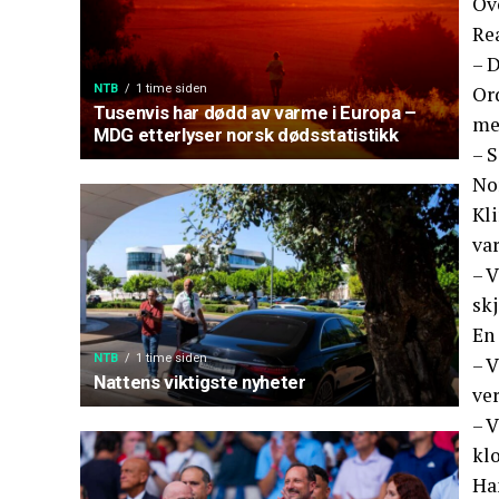
Ove
Re
– D
NTB
1 time siden
Or
Tusenvis har dødd av varme i Europa –
me
MDG etterlyser norsk dødsstatistikk
– S
Nor
Kl
va
– V
skj
En
NTB
1 time siden
– V
Nattens viktigste nyheter
ver
– ⁠
klo
Han