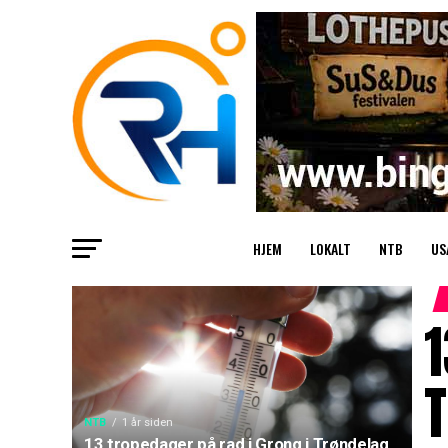
HJEM
LOKALT
NTB
US
1
T
NTB
1 år siden
13 tropedager på rad i Grong i Trøndelag