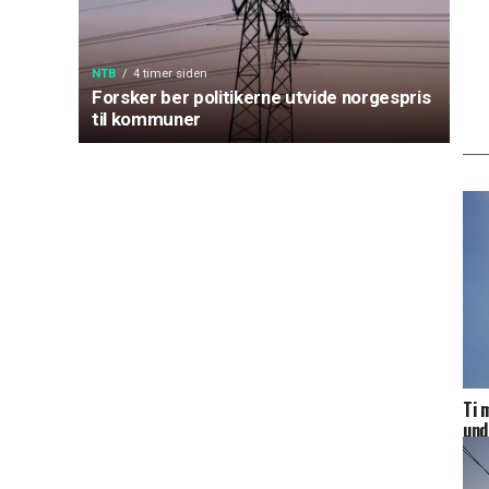
NTB
4 timer siden
Forsker ber politikerne utvide norgespris
til kommuner
Ti 
und