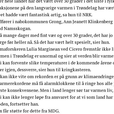
r hele landet har det vært over 30 grader i det siste i fy
aksjonene på den langvarige varmen i Trøndelag har vær
et hadde vært fantastisk artig, sa hun til NRK.
dfører i nabokommunen Grong, Ann Jeanett Klinkenberg (
d Namsskogan.
å mange dager med fint vær og over 30 grader, det har jo 
ge før heller nå. Så det har vært helt spesielt, sier hun.
imaforskeren Lulia Marginean ved Cicero fremstår ikke li
rmen i Trøndelag er unormal og sier at verden blir varme
i kan forvente slike temperaturer i de kommende årene ogs
er igjen, dessverre, sier hun til kringkasteren.
 kan ikke vite om rekorden er på grunn av klimaendringer
armerekordene må få alarmklokkene til å ringe hos alle pa
ste konsekvensene. Men i land lenger sør tar varmen liv, 
Vi kan ikke lenger løpe fra ansvaret for at vi som land ha
den, fortsetter han.
 får støtte for dette fra MDG.