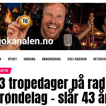
A
SPORT
UKRAINA
ANNONSERING
OSS I RADIOEN
INTERVJU
NTB
3 tropedager på rad 
røndelag – slår 43 