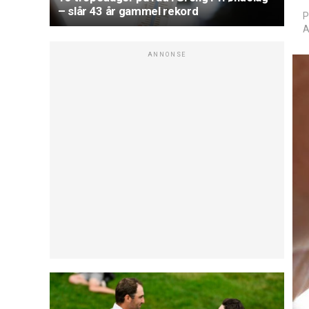
– slår 43 år gammel rekord
P
A
ANNONSE