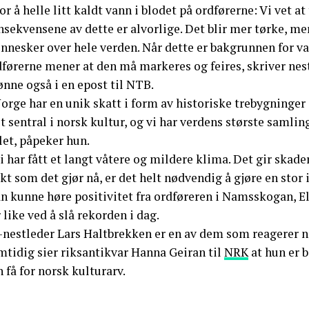
or å helle litt kaldt vann i blodet på ordførerne: Vi vet 
sekvensene av dette er alvorlige. Det blir mer tørke, me
nnesker over hele verden. Når dette er bakgrunnen for v
dførerne mener at den må markeres og feires, skriver nes
nne også i en epost til NTB.
orge har en unik skatt i form av historiske trebygninger
t sentral i norsk kultur, og vi har verdens største samlin
let, påpeker hun.
i har fått et langt våtere og mildere klima. Det gir skader
kt som det gjør nå, er det helt nødvendig å gjøre en stor i
n kunne høre positivitet fra ordføreren i Namsskogan, 
 like ved å slå rekorden i dag.
-nestleder Lars Haltbrekken er en av dem som reagerer n
mtidig sier riksantikvar Hanna Geiran til
NRK
at hun er 
 få for norsk kulturarv.