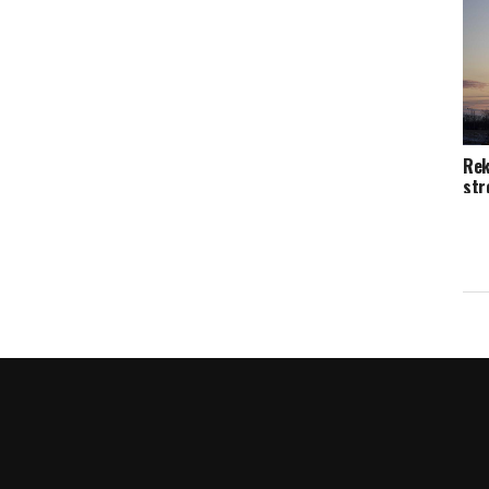
Rek
str