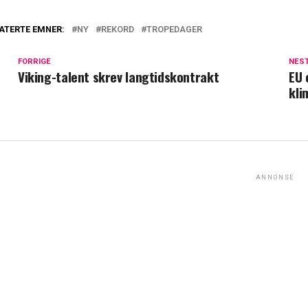
ATERTE EMNER:
NY
REKORD
TROPEDAGER
FORRIGE
NES
Viking-talent skrev langtidskontrakt
EU 
kli
ANNONSE