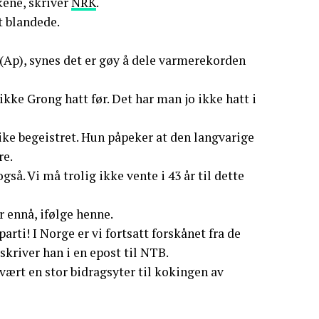
lkene, skriver
NRK
.
t blandede.
Ap), synes det er gøy å dele varmerekorden
ikke Grong hatt før. Det har man jo ikke hatt i
ke begeistret. Hun påpeker at den langvarige
re.
å. Vi må trolig ikke vente i 43 år til dette
 ennå, ifølge henne.
rti! I Norge er vi fortsatt forskånet fra de
skriver han i en epost til NTB.
r vært en stor bidragsyter til kokingen av