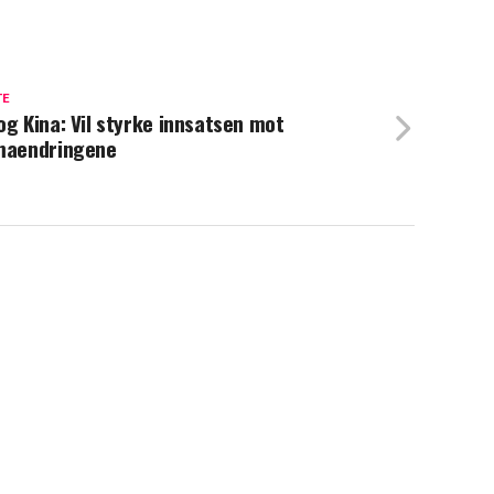
TE
og Kina: Vil styrke innsatsen mot
maendringene