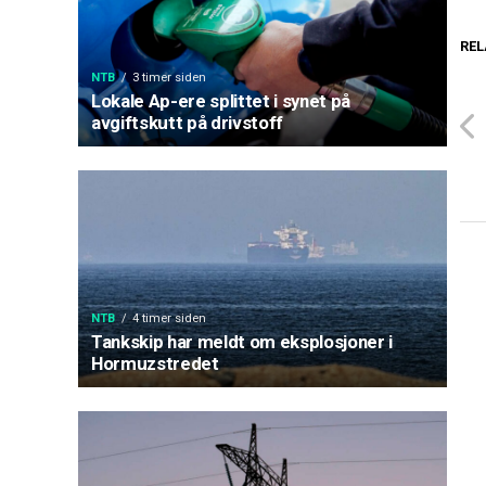
REL
NTB
3 timer siden
Lokale Ap-ere splittet i synet på
avgiftskutt på drivstoff
NTB
4 timer siden
Tankskip har meldt om eksplosjoner i
Hormuzstredet