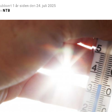
ublisert
1 år siden
den
24. juli 2025
v
NTB