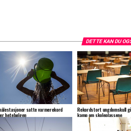
DETTE KAN DU OG
målestasjoner satte varmerekord
Rekordstort ungdomskull gi
er hetebølgen
kamp om skoleplassene