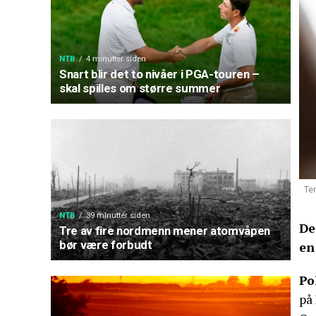
NTB
4 minutter siden
Snart blir det to nivåer i PGA-touren –
skal spilles om større summer
Te
NTB
39 minutter siden
De
Tre av fire nordmenn mener atomvåpen
bør være forbudt
en
Po
på