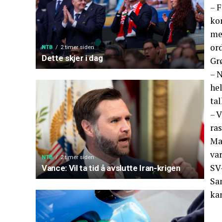
– F
kon
me
or
NTB
2 timer siden
Dette skjer i dag
Grø
– N
hel
tal
– V
ras
Ma
var
NTB
2 timer siden
SV
Vance: Vil ta tid å avslutte Iran-krigen
Sa
kan