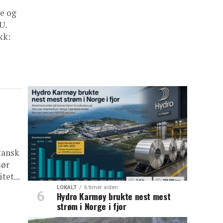
ge og
U.
kk:
tansk
sør
tet...
LOKALT
6 timer siden
Hydro Karmøy brukte nest mest
strøm i Norge i fjor