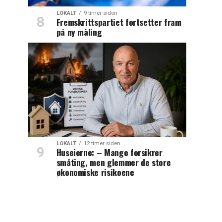
LOKALT
9 timer siden
Fremskrittspartiet fortsetter fram
på ny måling
LOKALT
12 timer siden
Huseierne: – Mange forsikrer
småting, men glemmer de store
økonomiske risikoene