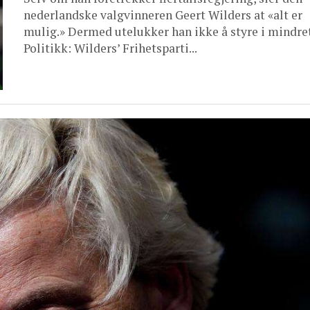
nederlandske valgvinneren Geert Wilders at «alt er
mulig.» Dermed utelukker han ikke å styre i mindret
Politikk: Wilders’ Frihetsparti...