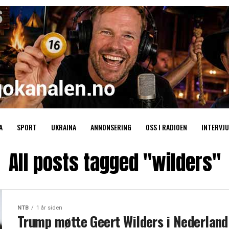
A
SPORT
UKRAINA
ANNONSERING
OSS I RADIOEN
INTERVJU
All posts tagged "wilders"
NTB
1 år siden
Trump møtte Geert Wilders i Nederland