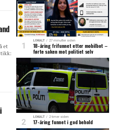
land
LOKALT
27 minutter siden
18-åring frifunnet etter mobilbot –
å et
førte saken mot politiet selv
tikk:
i
LOKALT
2 timer siden
17-åring funnet i god behold