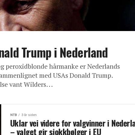
nald Trump i Nederland
og peroxidblonde hårmanke er Nederlands
t sammenlignet med USAs Donald Trump.
lse vant Wilders...
NTB
3 år siden
Uklar vei videre for valgvinner i Nederl
– valget gir sjokkbølger i EU