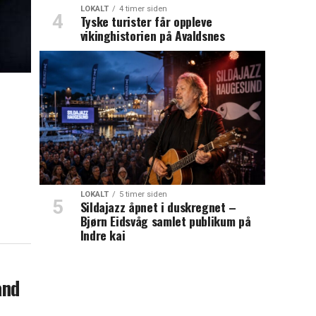
LOKALT
4 timer siden
Tyske turister får oppleve
vikinghistorien på Avaldsnes
LOKALT
5 timer siden
Sildajazz åpnet i duskregnet –
Bjørn Eidsvåg samlet publikum på
Indre kai
and