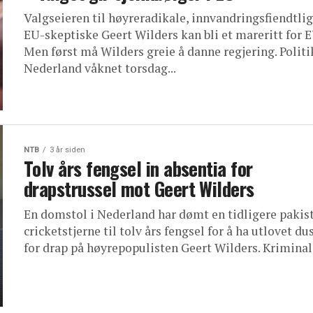
Valgseieren til høyreradikale, innvandringsfiendtli
EU-skeptiske Geert Wilders kan bli et mareritt for E
Men først må Wilders greie å danne regjering. Politi
Nederland våknet torsdag...
NTB
3 år siden
Tolv års fengsel in absentia for
drapstrussel mot Geert Wilders
En domstol i Nederland har dømt en tidligere pakis
cricketstjerne til tolv års fengsel for å ha utlovet du
for drap på høyrepopulisten Geert Wilders. Kriminali