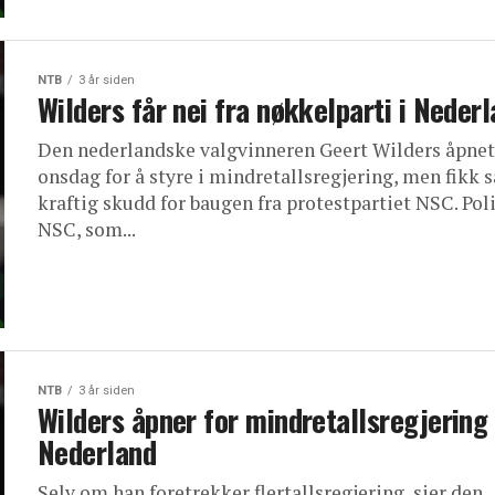
NTB
3 år siden
Wilders får nei fra nøkkelparti i Neder
Den nederlandske valgvinneren Geert Wilders åpnet
onsdag for å styre i mindretallsregjering, men fikk s
kraftig skudd for baugen fra protestpartiet NSC. Poli
NSC, som...
NTB
3 år siden
Wilders åpner for mindretallsregjering 
Nederland
Selv om han foretrekker flertallsregjering, sier den