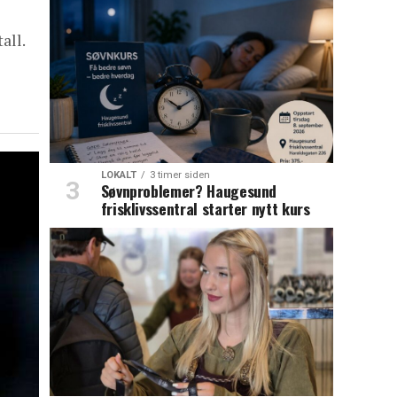
all.
LOKALT
3 timer siden
Søvnproblemer? Haugesund
frisklivssentral starter nytt kurs