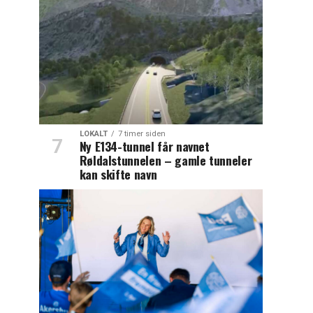
LOKALT
7 timer siden
Ny E134-tunnel får navnet
Røldalstunnelen – gamle tunneler
kan skifte navn