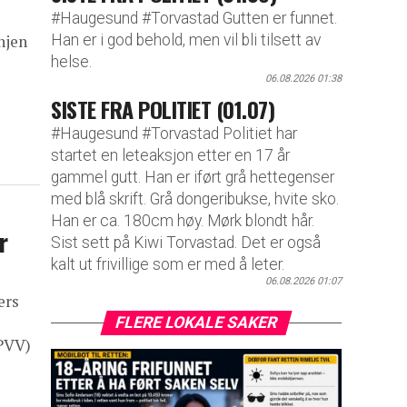
#Haugesund #Torvastad Gutten er funnet.
Han er i god behold, men vil bli tilsett av
njen
helse.
06.08.2026 01:38
SISTE FRA POLITIET (01.07)
#Haugesund #Torvastad Politiet har
startet en leteaksjon etter en 17 år
gammel gutt. Han er iført grå hettegenser
med blå skrift. Grå dongeribukse, hvite sko.
Han er ca. 180cm høy. Mørk blondt hår.
r
Sist sett på Kiwi Torvastad. Det er også
kalt ut frivillige som er med å leter.
06.08.2026 01:07
ers
FLERE LOKALE SAKER
(PVV)