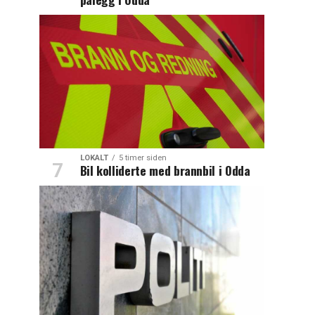
LOKALT
5 timer siden
Bil kolliderte med brannbil i Odda