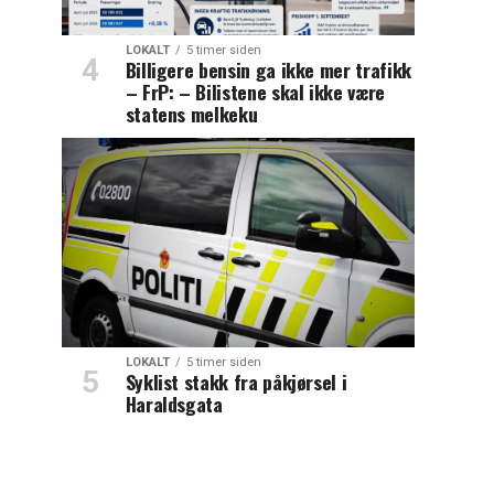
LOKALT
5 timer siden
Billigere bensin ga ikke mer trafikk
– FrP: – Bilistene skal ikke være
statens melkeku
LOKALT
5 timer siden
Syklist stakk fra påkjørsel i
Haraldsgata