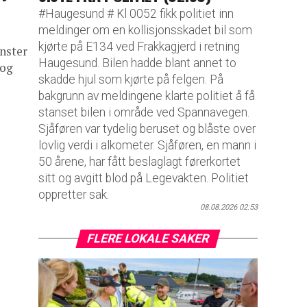
#Haugesund # Kl 0052 fikk politiet inn
meldinger om en kollisjonsskadet bil som
kjørte på E134 ved Frakkagjerd i retning
nster
Haugesund. Bilen hadde blant annet to
 og
skadde hjul som kjørte på felgen. På
bakgrunn av meldingene klarte politiet å få
stanset bilen i område ved Spannavegen.
Sjåføren var tydelig beruset og blåste over
lovlig verdi i alkometer. Sjåføren, en mann i
50 årene, har fått beslaglagt førerkortet
sitt og avgitt blod på Legevakten. Politiet
oppretter sak.
08.08.2026 02:53
FLERE LOKALE SAKER