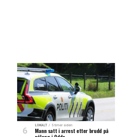
LOKALT
5 timer siden
Mann satt i arrest etter brudd på
pålegg i Odda