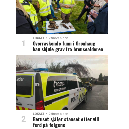
LOKALT
2 timer siden
Overraskende funn i Grønhaug –
kan skjule grav fra bronsealderen
LOKALT
2 timer siden
Beruset sjåfør stanset etter vill
ferd på felgene