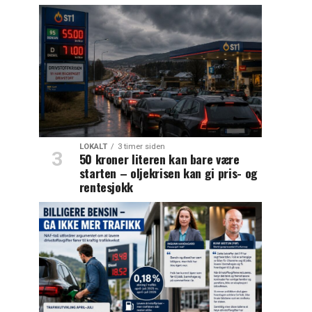
LOKALT
3 timer siden
50 kroner literen kan bare være
starten – oljekrisen kan gi pris- og
rentesjokk