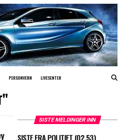
PERSONVERN
LIVESENTER
r"
SISTE MELDINGER INN
ey
SISTE FRA POLITIET (02.53)