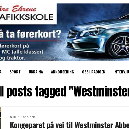
A
SPORT
UKRAINA
ANNONSERING
OSS I RADIOEN
INTERVJU
ll posts tagged "Westminste
NTB
3 år siden
Kongeparet på vei til Westminster Abb