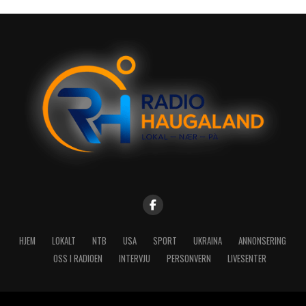
HJEM
LOKALT
NTB
USA
SPORT
UKRAINA
ANNONSERING
OSS I RADIOEN
INTERVJU
PERSONVERN
LIVESENTER