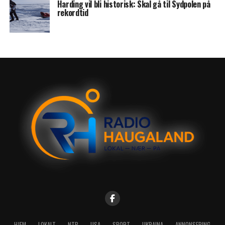
Harding vil bli historisk: Skal gå til Sydpolen på
rekordtid
HJEM
LOKALT
NTB
USA
SPORT
UKRAINA
ANNONSERING