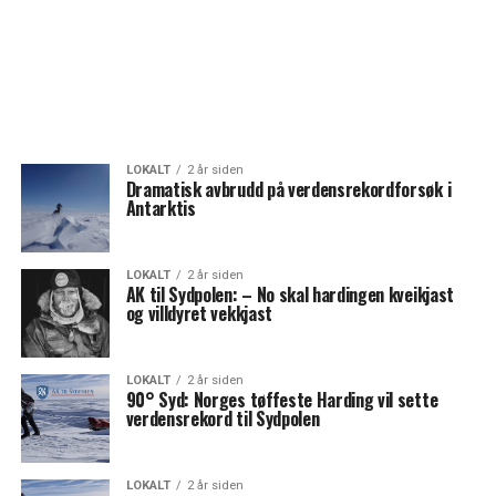
LOKALT
2 år siden
Dramatisk avbrudd på verdensrekordforsøk i
Antarktis
LOKALT
2 år siden
AK til Sydpolen: – No skal hardingen kveikjast
og villdyret vekkjast
LOKALT
2 år siden
90° Syd: Norges tøffeste Harding vil sette
verdensrekord til Sydpolen
LOKALT
2 år siden