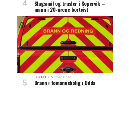
Slagsmål og trusler i Kopervik –
mann i 20-årene bortvist
LOKALT
5 timer siden
Brann i tomannsbolig i Odda