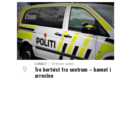
LOKALT
10 timer siden
Tre bortvist fra sentrum – havnet i
arresten