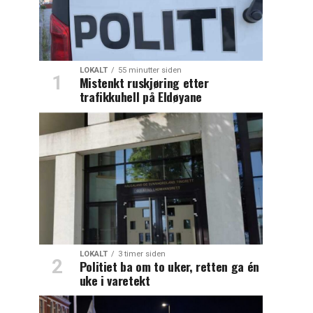
LOKALT
55 minutter siden
Mistenkt ruskjøring etter
trafikkuhell på Eldøyane
LOKALT
3 timer siden
Politiet ba om to uker, retten ga én
uke i varetekt