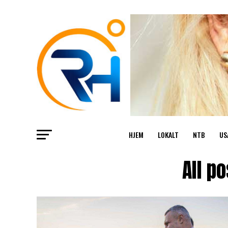
HJEM
LOKALT
NTB
US
All p