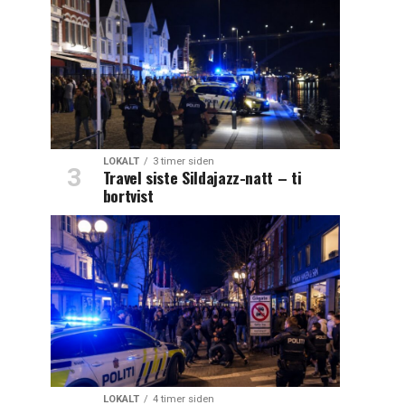
LOKALT
3 timer siden
Travel siste Sildajazz-natt – ti
bortvist
LOKALT
4 timer siden