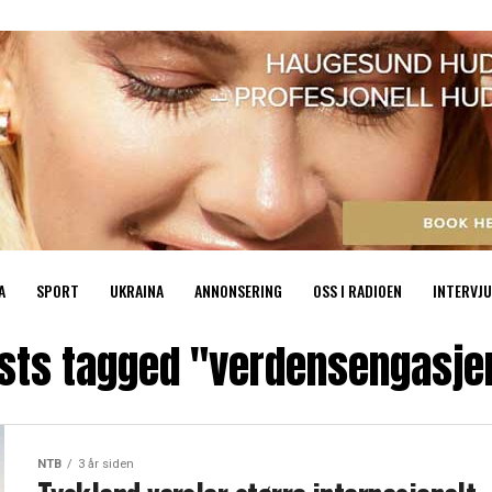
A
SPORT
UKRAINA
ANNONSERING
OSS I RADIOEN
INTERVJU
osts tagged "verdensengasj
NTB
3 år siden