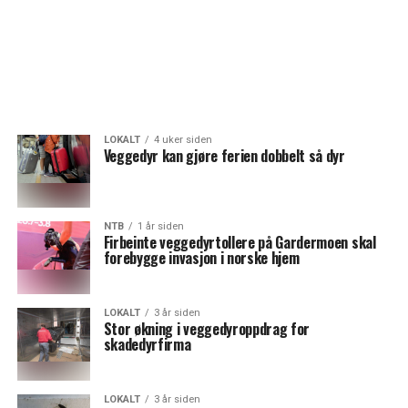
LOKALT
4 uker siden
Veggedyr kan gjøre ferien dobbelt så dyr
NTB
1 år siden
Firbeinte veggedyrtollere på Gardermoen skal
forebygge invasjon i norske hjem
LOKALT
3 år siden
Stor økning i veggedyroppdrag for
skadedyrfirma
LOKALT
3 år siden