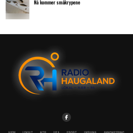
Nå kommer småkrypene
HJEM
LOKALT
NTB
USA
SPORT
UKRAINA
ANNONSERING