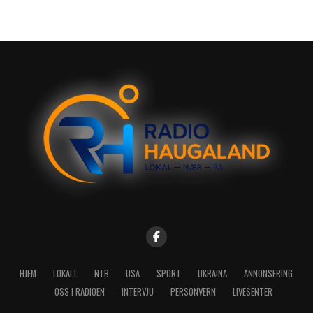
HJEM
LOKALT
NTB
USA
SPORT
UKRAINA
ANNONSERING
OSS I RADIOEN
INTERVJU
PERSONVERN
LIVESENTER