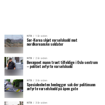
NTB
1 år siden
Sør-Korea skjøt varselskudd mot
nordkoreanske soldater
NTB
2 år siden
Bevæpnet mann truet tilfeldige i Oslo sentrum
– politiet avfyrte varselskudd
NTB
3 år siden
Spesialenheten henlegger sak der politimann
avfyrte varselskudd på åpen gate
NTB
3 år siden