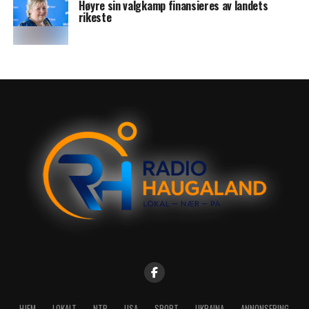
Høyre sin valgkamp finansieres av landets
rikeste
HJEM
LOKALT
NTB
USA
SPORT
UKRAINA
ANNONSERING