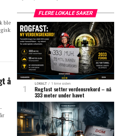
FLERE LOKALE SAKER
k ble
ogisk
gt å
LOKALT
1 time siden
Rogfast setter verdensrekord – nå
333 meter under havet
–
år