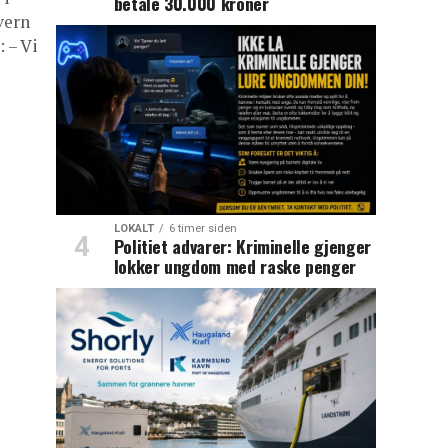
betale 30.000 kroner
vern
 – Vi
LOKALT
6 timer siden
Politiet advarer: Kriminelle gjenger
lokker ungdom med raske penger