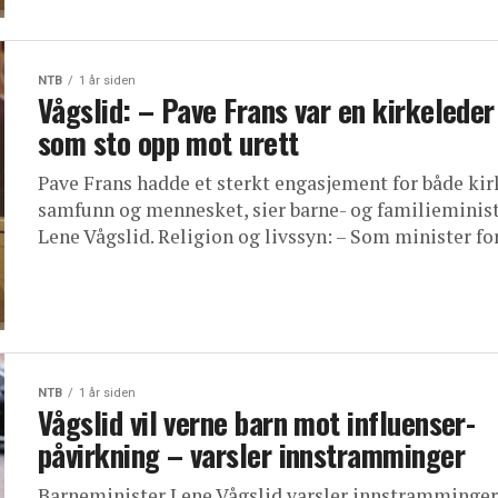
NTB
1 år siden
Vågslid: – Pave Frans var en kirkeleder
som sto opp mot urett
Pave Frans hadde et sterkt engasjement for både kir
samfunn og mennesket, sier barne- og familieminis
Lene Vågslid. Religion og livssyn: – Som minister for 
NTB
1 år siden
Vågslid vil verne barn mot influenser-
påvirkning – varsler innstramminger
Barneminister Lene Vågslid varsler innstramminger