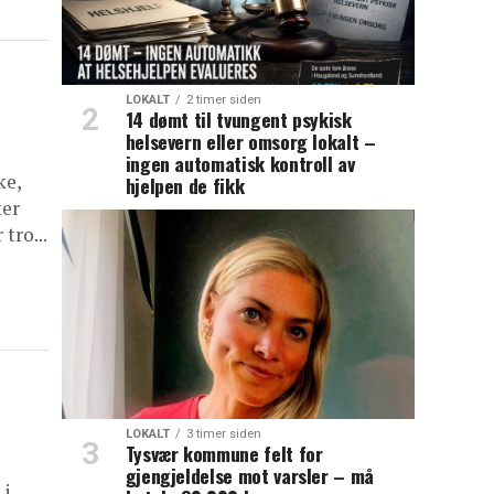
LOKALT
2 timer siden
14 dømt til tvungent psykisk
helsevern eller omsorg lokalt –
ingen automatisk kontroll av
ke,
hjelpen de fikk
ter
tro...
LOKALT
3 timer siden
Tysvær kommune felt for
gjengjeldelse mot varsler – må
 i