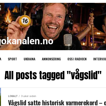
A
SPORT
UKRAINA
ANNONSERING
OSS I RADIOEN
INTERVJU
All posts tagged "vågslid"
LOKALT
3 uker siden
Vågslid satte historisk varmerekord – 