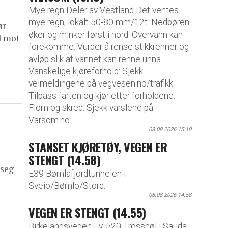
Mye regn Deler av Vestland Det ventes
mye regn, lokalt 50-80 mm/12t. Nedbøren
ør
øker og minker først i nord. Overvann kan
d mot
forekomme: Vurder å rense stikkrenner og
avløp slik at vannet kan renne unna.
Vanskelige kjøreforhold: Sjekk
veimeldingene på vegvesen.no/trafikk.
Tilpass farten og kjør etter forholdene.
Flom og skred: Sjekk varslene på
Varsom.no.
08.08.2026 15:10
STANSET KJØRETØY, VEGEN ER
STENGT (14.58)
 seg
E39 Bømlafjordtunnelen i
Sveio/Bømlo/Stord.
.
08.08.2026 14:58
VEGEN ER STENGT (14.55)
Birkelandsvegen Fv. 520 Trosshøl i Sauda,