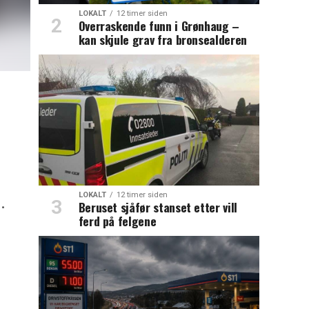
LOKALT
12 timer siden
Overraskende funn i Grønhaug –
kan skjule grav fra bronsealderen
LOKALT
12 timer siden
.
Beruset sjåfør stanset etter vill
ferd på felgene