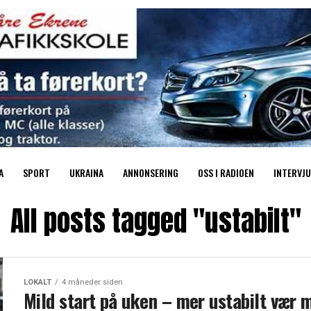
A
SPORT
UKRAINA
ANNONSERING
OSS I RADIOEN
INTERVJU
All posts tagged "ustabilt"
LOKALT
4 måneder siden
Mild start på uken – mer ustabilt vær 