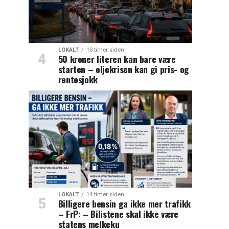
LOKALT
13 timer siden
50 kroner literen kan bare være
starten – oljekrisen kan gi pris- og
rentesjokk
LOKALT
14 timer siden
Billigere bensin ga ikke mer trafikk
– FrP: – Bilistene skal ikke være
statens melkeku