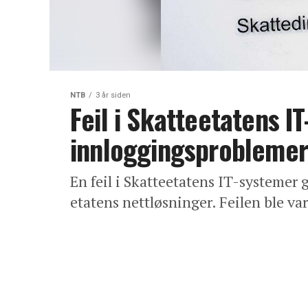
NTB
3 år siden
Feil i Skatteetatens IT
innloggingsprobleme
En feil i Skatteetatens IT-systemer g
etatens nettløsninger. Feilen ble va