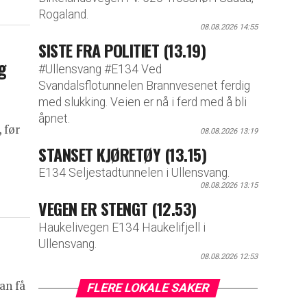
Rogaland.
08.08.2026 14:55
SISTE FRA POLITIET (13.19)
g
#Ullensvang #E134 Ved
Svandalsflotunnelen Brannvesenet ferdig
med slukking. Veien er nå i ferd med å bli
åpnet.
 før
08.08.2026 13:19
STANSET KJØRETØY (13.15)
E134 Seljestadtunnelen i Ullensvang.
08.08.2026 13:15
VEGEN ER STENGT (12.53)
Haukelivegen E134 Haukelifjell i
Ullensvang.
08.08.2026 12:53
an få
FLERE LOKALE SAKER