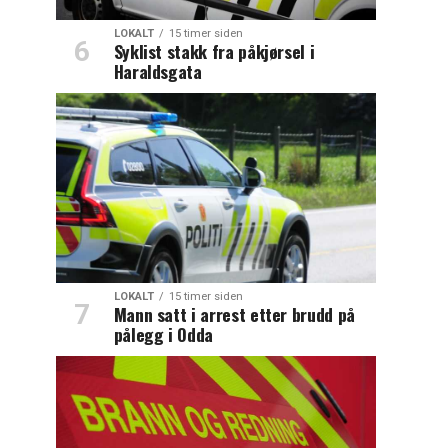
LOKALT
15 timer siden
Syklist stakk fra påkjørsel i
Haraldsgata
LOKALT
15 timer siden
Mann satt i arrest etter brudd på
pålegg i Odda