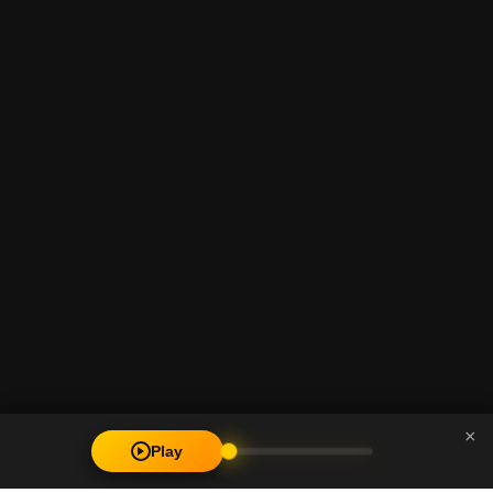
×
Play