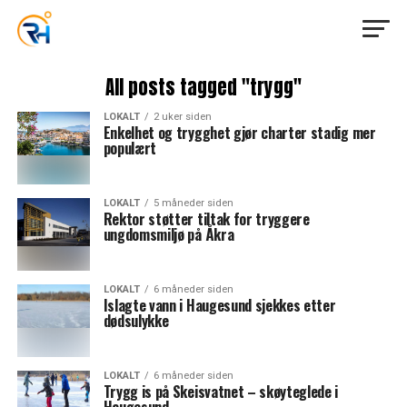
All posts tagged "trygg"
LOKALT
2 uker siden
Enkelhet og trygghet gjør charter stadig mer
populært
LOKALT
5 måneder siden
Rektor støtter tiltak for tryggere
ungdomsmiljø på Åkra
LOKALT
6 måneder siden
Islagte vann i Haugesund sjekkes etter
dødsulykke
LOKALT
6 måneder siden
Trygg is på Skeisvatnet – skøyteglede i