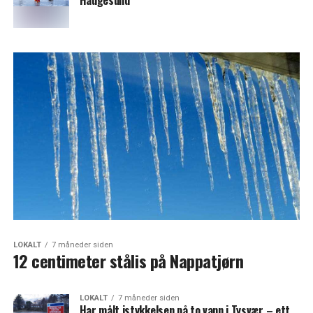
Haugesund
LOKALT
7 måneder siden
12 centimeter stålis på Nappatjørn
LOKALT
7 måneder siden
Har målt istykkelsen på to vann i Tysvær – ett