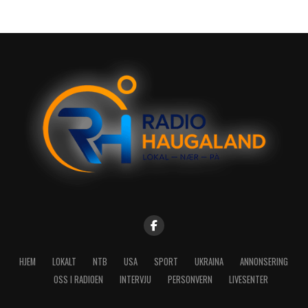
HJEM
LOKALT
NTB
USA
SPORT
UKRAINA
ANNONSERING
OSS I RADIOEN
INTERVJU
PERSONVERN
LIVESENTER