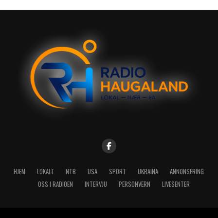
HJEM
LOKALT
NTB
USA
SPORT
UKRAINA
ANNONSERING
OSS I RADIOEN
INTERVJU
PERSONVERN
LIVESENTER