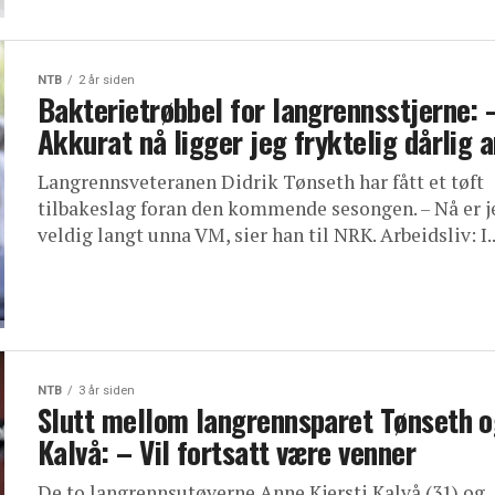
NTB
2 år siden
Bakterietrøbbel for langrennsstjerne: 
Akkurat nå ligger jeg fryktelig dårlig 
Langrennsveteranen Didrik Tønseth har fått et tøft
tilbakeslag foran den kommende sesongen. – Nå er j
veldig langt unna VM, sier han til NRK. Arbeidsliv: I..
NTB
3 år siden
Slutt mellom langrennsparet Tønseth 
Kalvå: – Vil fortsatt være venner
De to langrennsutøverne Anne Kjersti Kalvå (31) og