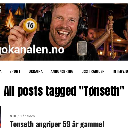
A
SPORT
UKRAINA
ANNONSERING
OSS I RADIOEN
INTERVJU
All posts tagged "Tønseth"
NTB
1 år siden
Tønseth angriper 59 år gammel