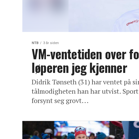
NTB
3 år siden
VM-ventetiden over fo
løperen jeg kjenner
Didrik Tønseth (31) har ventet på s
tålmodigheten han har utvist. Spor
forsynt seg grovt...