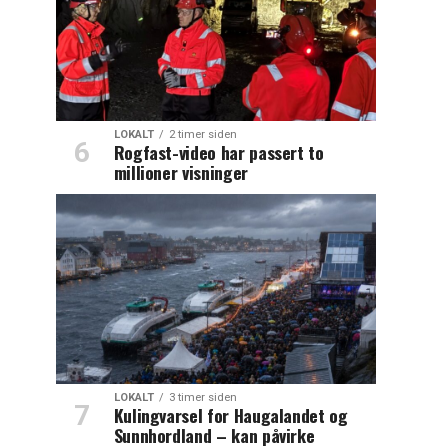
LOKALT
2 timer siden
Rogfast-video har passert to
millioner visninger
LOKALT
3 timer siden
Kulingvarsel for Haugalandet og
Sunnhordland – kan påvirke