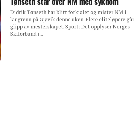
Tønseth står over NM med sykdom
Didrik Tønseth har blitt forkjølet og mister NM i
langrenn på Gjøvik denne uken. Flere eliteløpere gå
glipp av mesterskapet. Sport: Det opplyser Norges
Skiforbund i...