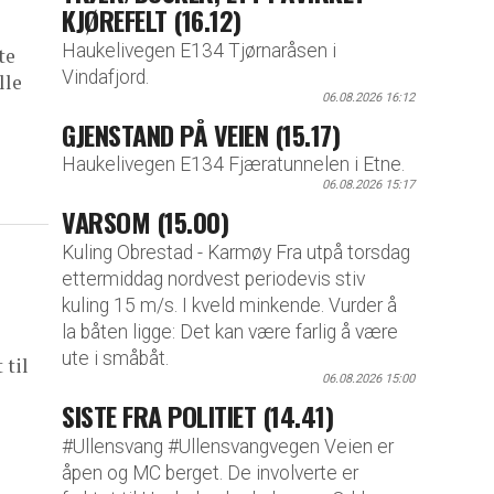
KJØREFELT (16.12)
Haukelivegen E134 Tjørnaråsen i
te
Vindafjord.
lle
06.08.2026 16:12
GJENSTAND PÅ VEIEN (15.17)
Haukelivegen E134 Fjæratunnelen i Etne.
06.08.2026 15:17
VARSOM (15.00)
Kuling Obrestad - Karmøy Fra utpå torsdag
ettermiddag nordvest periodevis stiv
kuling 15 m/s. I kveld minkende. Vurder å
la båten ligge: Det kan være farlig å være
ute i småbåt.
 til
06.08.2026 15:00
SISTE FRA POLITIET (14.41)
#Ullensvang #Ullensvangvegen Veien er
åpen og MC berget. De involverte er