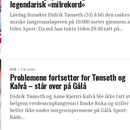
legendarisk «milrekord»
Lørdag forsøker Didrik Tønseth (33) å bli den raskes
norske langrennsløperen på 10.000 meter gjennom a
tider. Sport: Da må han tukte tiden 29.30 satt på...
NTB
2 år siden
Problemene fortsetter for Tønseth og
Kalvå – står over på Gålå
Didrik Tønseth og Anne Kjersti Kalvå ble ikke tatt ut
helgens verdenscuplangrenn i finske Ruka og stiller
heller ikke under norgescuprennene på Gålå. Sport:
Både...