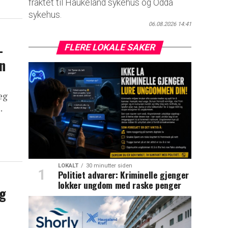
fraktet til Haukeland sykehus og Odda
sykehus.
06.08.2026 14:41
–
FLERE LOKALE SAKER
an
eg
.
LOKALT
30 minutter siden
Politiet advarer: Kriminelle gjenger
lokker ungdom med raske penger
og