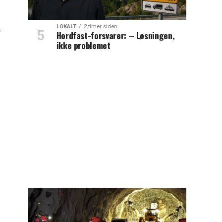
LOKALT
2 timer siden
r
Hordfast-forsvarer: – Løsningen,
ikke problemet