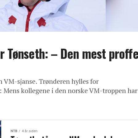
r Tønseth: – Den mest proff
in VM-sjanse. Trønderen hylles for
t: Mens kollegene i den norske VM-troppen har
NTB
4 år siden