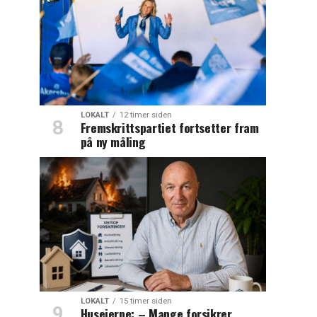
LOKALT
12 timer siden
Fremskrittspartiet fortsetter fram
på ny måling
LOKALT
15 timer siden
Huseierne: – Mange forsikrer