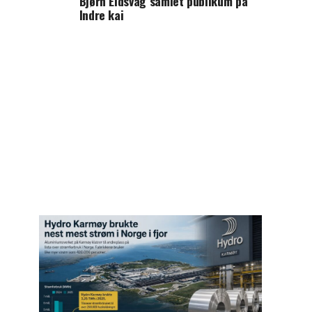
Bjørn Eidsvåg samlet publikum på
Indre kai