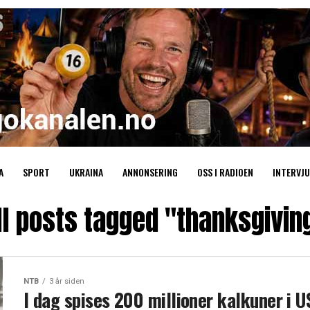
A
SPORT
UKRAINA
ANNONSERING
OSS I RADIOEN
INTERVJU
ll posts tagged "thanksgivin
NTB
3 år siden
I dag spises 200 millioner kalkuner i U