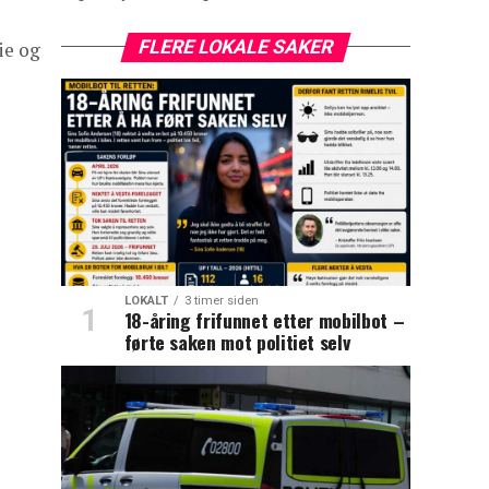
FLERE LOKALE SAKER
ie og
LOKALT
3 timer siden
18-åring frifunnet etter mobilbot –
førte saken mot politiet selv