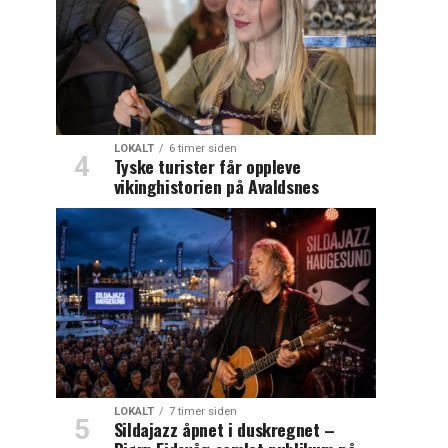
LOKALT
6 timer siden
Tyske turister får oppleve
vikinghistorien på Avaldsnes
LOKALT
7 timer siden
Sildajazz åpnet i duskregnet –