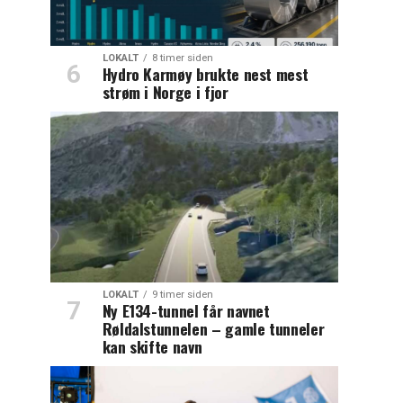
LOKALT
8 timer siden
Hydro Karmøy brukte nest mest
strøm i Norge i fjor
LOKALT
9 timer siden
Ny E134-tunnel får navnet
Røldalstunnelen – gamle tunneler
kan skifte navn