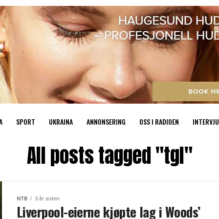
A
SPORT
UKRAINA
ANNONSERING
OSS I RADIOEN
INTERVJU
All posts tagged "tgl"
NTB
3 år siden
Liverpool-eierne kjøpte lag i Woods’