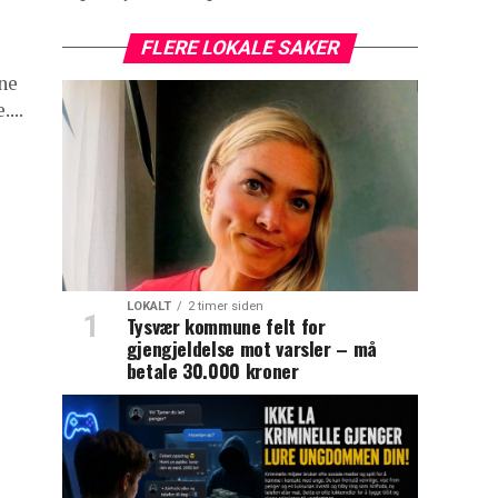
FLERE LOKALE SAKER
ene
...
LOKALT
2 timer siden
Tysvær kommune felt for
gjengjeldelse mot varsler – må
betale 30.000 kroner