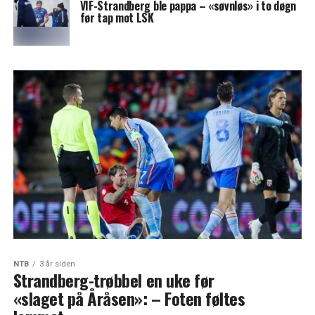
VIF-Strandberg ble pappa – «søvnløs» i to døgn
før tap mot LSK
NTB
3 år siden
Strandberg-trøbbel en uke før
«slaget på Åråsen»: – Foten føltes