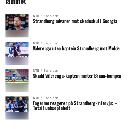
lammet
NTB
3 år siden
Strandberg advarer mot skadeskutt Georgia
NTB
3 år siden
Vålerenga uten kaptein Strandberg mot Molde
NTB
3 år siden
Skadd Vålerenga-kaptein mister Brann-kampen
NTB
3 år siden
Fagermo reagerer på Strandberg-intervju: –
Totalt uakseptabelt