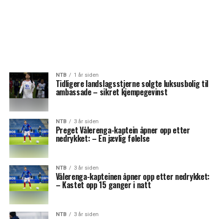
NTB
1 år siden
Tidligere landslagsstjerne solgte luksusbolig til
ambassade – sikret kjempegevinst
NTB
3 år siden
Preget Vålerenga-kaptein åpner opp etter
nedrykket: – En jævlig følelse
NTB
3 år siden
Vålerenga-kapteinen åpner opp etter nedrykket:
– Kastet opp 15 ganger i natt
NTB
3 år siden