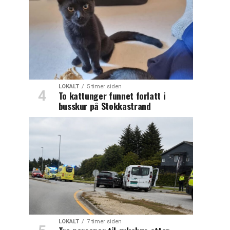
LOKALT
5 timer siden
To kattunger funnet forlatt i
busskur på Stokkastrand
LOKALT
7 timer siden