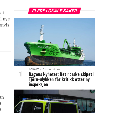
FLERE LOKALE SAKER
get
l nye
envis
LOKALT
3 timer siden
Dagens Nyheter: Det norske skipet i
Tjörn-ulykken får kritikk etter ny
inspeksjon
an
s.
...