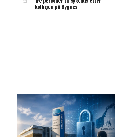
Tre personer til sykehus etter
kollisjon på Bygnes