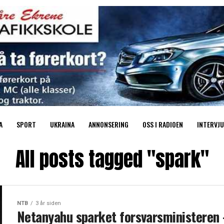
A
SPORT
UKRAINA
ANNONSERING
OSS I RADIOEN
INTERVJU
All posts tagged "spark"
NTB
3 år siden
Netanyahu sparket forsvarsministeren