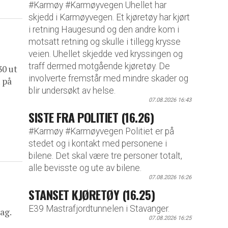
#Karmøy #Karmøyvegen Uhellet har
skjedd i Karmøyvegen. Et kjøretøy har kjørt
i retning Haugesund og den andre kom i
motsatt retning og skulle i tillegg krysse
veien. Uhellet skjedde ved kryssingen og
traff dermed motgående kjøretøy. De
30 ut
involverte fremstår med mindre skader og
 på
blir undersøkt av helse.
07.08.2026 16:43
SISTE FRA POLITIET (16.26)
#Karmøy #Karmøyvegen Politiet er på
stedet og i kontakt med personene i
bilene. Det skal være tre personer totalt,
alle bevisste og ute av bilene.
07.08.2026 16:26
STANSET KJØRETØY (16.25)
E39 Mastrafjordtunnelen i Stavanger.
ag.
07.08.2026 16:25