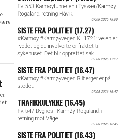
Fv. 553 Karmøytunnelen i Tysvær/Karmøy,
Rogaland, retning Håvik.
ne
07.08.2026 18:00
 være
SISTE FRA POLITIET (17.27)
#Karmøy #Karmøyvegen Kl. 1721: veien er
ryddet og de involverte er fraktet til
sykehuset. Det blir opprettet sak.
07.08.2026 17:27
SISTE FRA POLITIET (16.47)
#Karmøy #Karmøyvegen Bilberger er på
t
stedet.
07.08.2026 16:47
ter
TRAFIKKULYKKE (16.45)
iet
Fv. 547 Bygnes i Karmøy, Rogaland, i
retning mot Våge.
07.08.2026 16:45
SISTE FRA POLITIET (16.43)