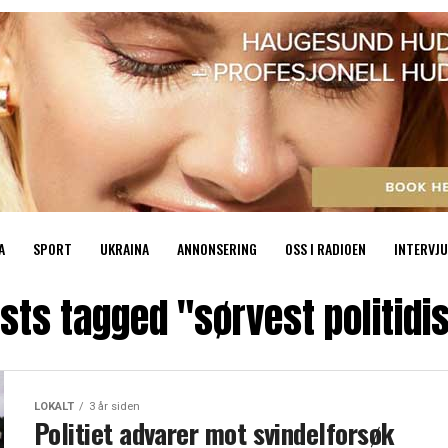
A
SPORT
UKRAINA
ANNONSERING
OSS I RADIOEN
INTERVJU
osts tagged "sørvest politidis
LOKALT
3 år siden
Politiet advarer mot svindelforsøk