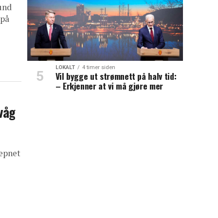
sund
 på
LOKALT
4 timer siden
Vil bygge ut strømnett på halv tid:
– Erkjenner at vi må gjøre mer
våg
-
æpnet