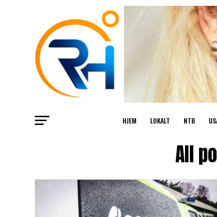
HJEM
LOKALT
NTB
US
All p