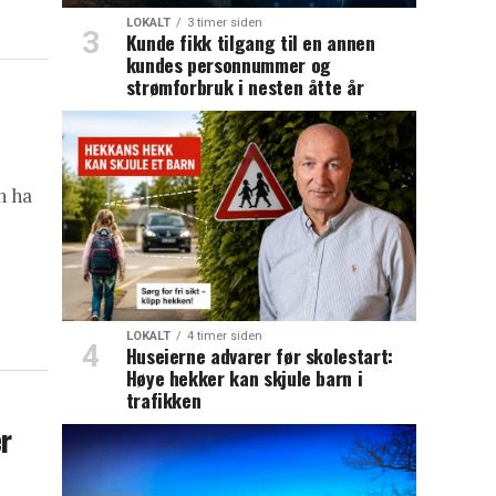
LOKALT
3 timer siden
Kunde fikk tilgang til en annen
kundes personnummer og
strømforbruk i nesten åtte år
n ha
LOKALT
4 timer siden
Huseierne advarer før skolestart:
Høye hekker kan skjule barn i
trafikken
er