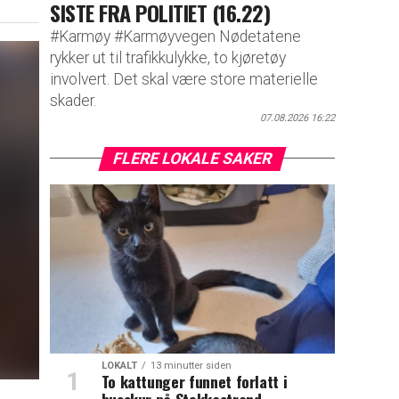
SISTE FRA POLITIET (16.22)
#Karmøy #Karmøyvegen Nødetatene
rykker ut til trafikkulykke, to kjøretøy
involvert. Det skal være store materielle
skader.
07.08.2026 16:22
FLERE LOKALE SAKER
LOKALT
13 minutter siden
To kattunger funnet forlatt i
busskur på Stokkastrand