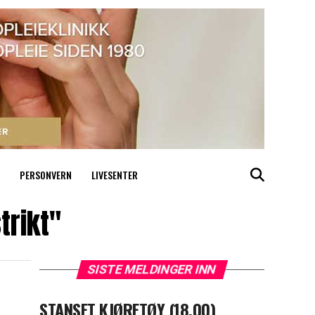
PERSONVERN
LIVESENTER
trikt"
SISTE MELDINGER INN
STANSET KJØRETØY (18.00)