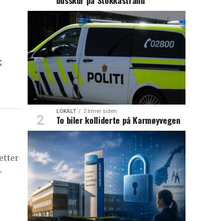
k
LOKALT
2 timer siden
To biler kolliderte på Karmøyvegen
etter
.