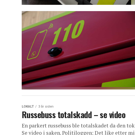
LOKALT
3 år siden
Russebuss totalskadd – se video
En parkert russebuss ble totalskadet da den tok
Se video i saken. Politiloggen: Det like etter mi