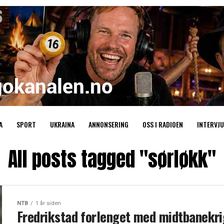
A
SPORT
UKRAINA
ANNONSERING
OSS I RADIOEN
INTERVJU
All posts tagged "sørløkk"
NTB
1 år siden
Fredrikstad forlenget med midtbanekri