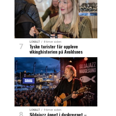
LOKALT
8 timer siden
Tyske turister får oppleve
vikinghistorien på Avaldsnes
LOKALT
9 timer siden
Sildajazz åpnet i duskregnet –