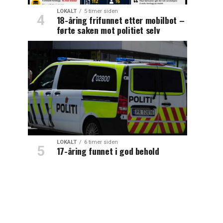
LOKALT
5 timer siden
18-åring frifunnet etter mobilbot –
førte saken mot politiet selv
LOKALT
6 timer siden
17-åring funnet i god behold