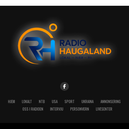
HJEM
LOKALT
NTB
USA
SPORT
UKRAINA
ANNONSERING
OSS I RADIOEN
INTERVJU
PERSONVERN
LIVESENTER