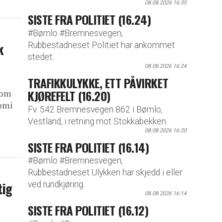
08.08.2026 16:35
SISTE FRA POLITIET (16.24)
#Bømlo #Bremnesvegen,
k
Rubbestadneset Politiet har ankommet
stedet.
08.08.2026 16:24
TRAFIKKULYKKE, ETT PÅVIRKET
KJØREFELT (16.20)
som
nomi
Fv. 542 Bremnesvegen 862 i Bømlo,
Vestland, i retning mot Stokkabekken.
08.08.2026 16:20
SISTE FRA POLITIET (16.14)
#Bømlo #Bremnesvegen,
Rubbestadneset Ulykken har skjedd i eller
tig
ved rundkjøring.
08.08.2026 16:14
SISTE FRA POLITIET (16.12)