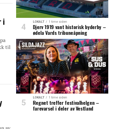
 i
LOKALT
1 time siden
Djerv 1919 vant historisk byderby –
ødela Vards tribuneåpning
ppa
k til
LOKALT
1 time siden
y
Regnet treffer festivalhelgen –
farevarsel i deler av Vestland
en av