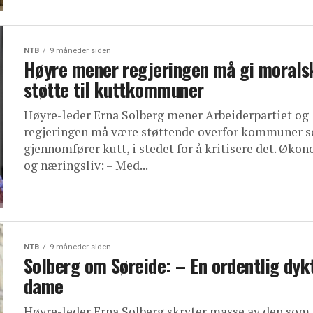
NTB
9 måneder siden
Høyre mener regjeringen må gi morals
støtte til kuttkommuner
Høyre-leder Erna Solberg mener Arbeiderpartiet og
regjeringen må være støttende overfor kommuner 
gjennomfører kutt, i stedet for å kritisere det. Øko
og næringsliv: – Med...
NTB
9 måneder siden
Solberg om Søreide: – En ordentlig dyk
dame
Høyre-leder Erna Solberg skryter masse av den som