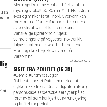
Mye regn Deler av Vestland Det ventes
mye regn, lokalt 50-80 mm/12t. Nedbøren
bilen
øker og minker først i nord. Overvann kan
unden
forekomme: Vurder å rense stikkrenner og
avløp slik at vannet kan renne unna.
Vanskelige kjøreforhold: Sjekk
veimeldingene på vegvesen.no/trafikk.
Tilpass farten og kjør etter forholdene.
Flom og skred: Sjekk varslene på
Varsom.no.
lig
08.08.2026 17:14
SISTE FRA POLITIET (16.35)
#Bømlo #Bremnesvegen,
Rubbestadneset Patruljen melder at
ulykken ikke fremstår alvorlig/uten alvorlig
rlot
personskade. Undersøkelser tyder på at
fører av bil som har kjørt ut av rundkjøring
og truffet mopedist.