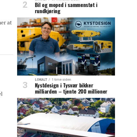
Bil og moped i sammenstøt i
rundkjøring
er at
LOKALT
1 time siden
Kystdesign i Tysvær bikker
milliarden – tjente 200 millioner
el