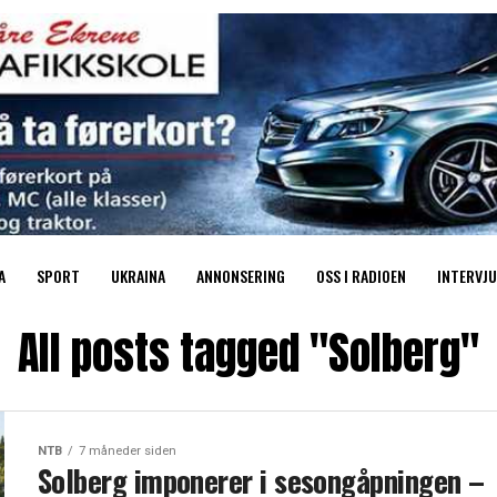
A
SPORT
UKRAINA
ANNONSERING
OSS I RADIOEN
INTERVJU
All posts tagged "Solberg"
NTB
7 måneder siden
Solberg imponerer i sesongåpningen –