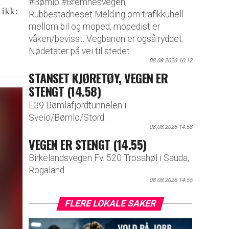
#Bømlo #Bremnesvegen,
tikk:
Rubbestadneset Melding om trafikkuhell
mellom bil og moped, mopedist er
våken/bevisst. Vegbanen er også ryddet.
Nødetater på vei til stedet.
08.08.2026 16:12
STANSET KJØRETØY, VEGEN ER
STENGT (14.58)
E39 Bømlafjordtunnelen i
Sveio/Bømlo/Stord.
08.08.2026 14:58
VEGEN ER STENGT (14.55)
Birkelandsvegen Fv. 520 Trosshøl i Sauda,
Rogaland.
08.08.2026 14:55
FLERE LOKALE SAKER