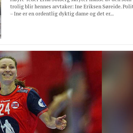
trolig blir hennes arvtaker: Ine Eriksen Søreide. Poli
– Ine er en ordentlig dyktig dame og det er...