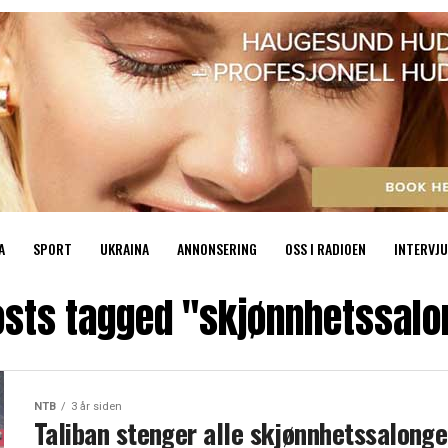
A
SPORT
UKRAINA
ANNONSERING
OSS I RADIOEN
INTERVJU
posts tagged "skjønnhetssalo
NTB
3 år siden
Taliban stenger alle skjønnhetssalonge