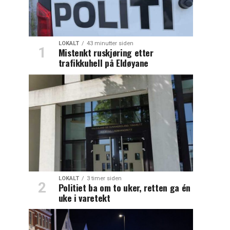
LOKALT
43 minutter siden
Mistenkt ruskjøring etter
trafikkuhell på Eldøyane
LOKALT
3 timer siden
Politiet ba om to uker, retten ga én
uke i varetekt