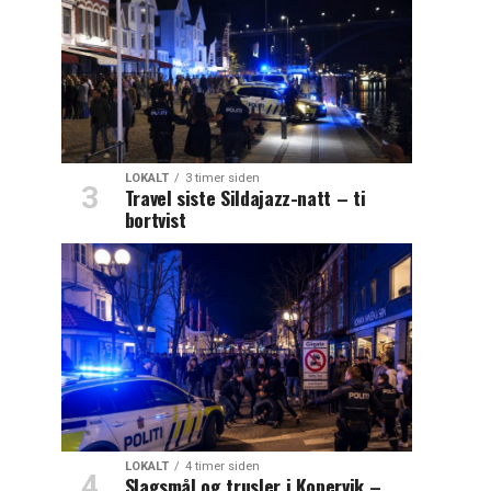
LOKALT
3 timer siden
Travel siste Sildajazz-natt – ti
bortvist
LOKALT
4 timer siden
Slagsmål og trusler i Kopervik –