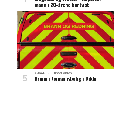
mann i 20-årene bortvist
LOKALT
5 timer siden
Brann i tomannsbolig i Odda