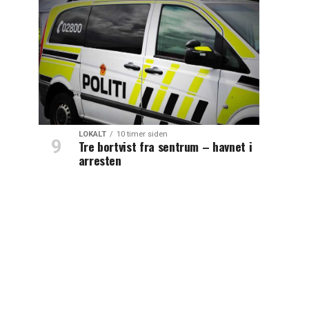
LOKALT
10 timer siden
Tre bortvist fra sentrum – havnet i
arresten