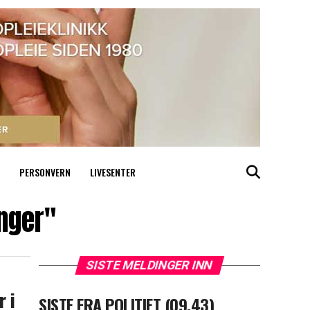
PERSONVERN
LIVESENTER
nger"
SISTE MELDINGER INN
r i
SISTE FRA POLITIET (09.43)