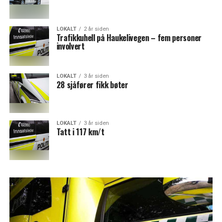
LOKALT
2 år siden
Trafikkuhell på Haukelivegen – fem personer
involvert
LOKALT
3 år siden
28 sjåfører fikk bøter
LOKALT
3 år siden
Tatt i 117 km/t