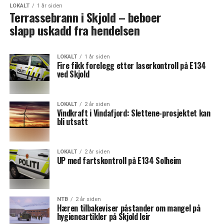
LOKALT
1 år siden
Terrassebrann i Skjold – beboer
slapp uskadd fra hendelsen
LOKALT
1 år siden
Fire fikk forelegg etter laserkontroll på E134
ved Skjold
LOKALT
2 år siden
Vindkraft i Vindafjord: Slettene-prosjektet kan
bli utsatt
LOKALT
2 år siden
UP med fartskontroll på E134 Solheim
NTB
2 år siden
Hæren tilbakeviser påstander om mangel på
hygieneartikler på Skjold leir