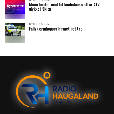
NTB
3 år siden
Mann hentet med luftambulanse etter ATV-
ulykke i Skien
NTB
3 år siden
Fallskjermhopper havnet i et tre