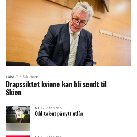
LOKALT
3 år siden
Drapssiktet kvinne kan bli sendt til
Skien
NTB
3 år siden
Odd-talent på nytt utlån