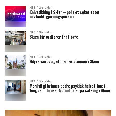
NTB
2 år siden
Knivstikking i Skien – politiet søker etter
mistenkt gjerningsperson
NTB
3 år siden
Skien får ordfører fra Høyre
NTB
3 år siden
Høyre vant valget med én stemme i Skien
NTB
3 år siden
Mehl vil gi kvinner bedre psykisk helsetilbud i
fengsel – bruker 55 millioner på satsing i Skien