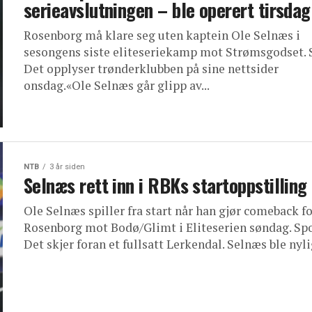
serieavslutningen – ble operert tirsdag
Rosenborg må klare seg uten kaptein Ole Selnæs i
sesongens siste eliteseriekamp mot Strømsgodset. 
Det opplyser trønderklubben på sine nettsider
onsdag.«Ole Selnæs går glipp av...
NTB
3 år siden
Selnæs rett inn i RBKs startoppstilling
Ole Selnæs spiller fra start når han gjør comeback f
Rosenborg mot Bodø/Glimt i Eliteserien søndag. Spo
Det skjer foran et fullsatt Lerkendal. Selnæs ble nylig