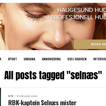
A
SPORT
UKRAINA
ANNONSERING
OSS I RADIOEN
INTERVJU
All posts tagged "selnæs"
NTB
8 måneder siden
RBK-kaptein Selnæs mister