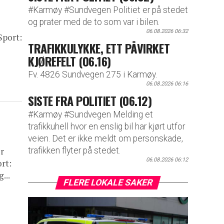
#Karmøy #Sundvegen Politiet er på stedet
og prater med de to som var i bilen.
06.08.2026 06:32
Sport:
TRAFIKKULYKKE, ETT PÅVIRKET
KJØREFELT (06.16)
Fv. 4826 Sundvegen 275 i Karmøy.
06.08.2026 06:16
SISTE FRA POLITIET (06.12)
#Karmøy #Sundvegen Melding et
trafikkuhell hvor en enslig bil har kjørt utfor
veien. Det er ikke meldt om personskade,
or
trafikken flyter på stedet.
06.08.2026 06:12
rt:
...
FLERE LOKALE SAKER