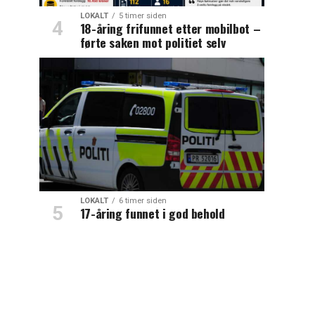
LOKALT
5 timer siden
18-åring frifunnet etter mobilbot –
førte saken mot politiet selv
LOKALT
6 timer siden
17-åring funnet i god behold