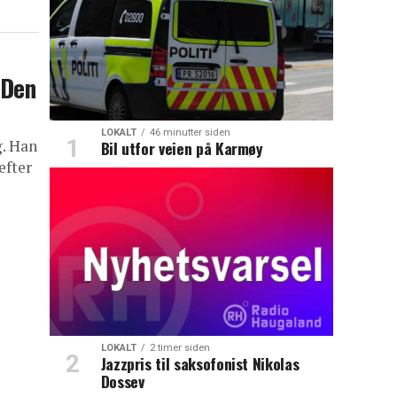
 Den
LOKALT
46 minutter siden
g. Han
Bil utfor veien på Karmøy
efter
LOKALT
2 timer siden
Jazzpris til saksofonist Nikolas
Dossev