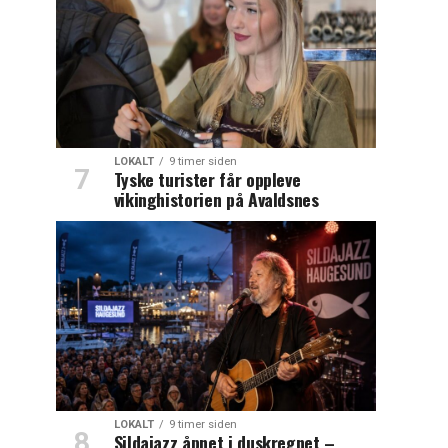
LOKALT
9 timer siden
Tyske turister får oppleve
vikinghistorien på Avaldsnes
LOKALT
9 timer siden
Sildajazz åpnet i duskregnet –