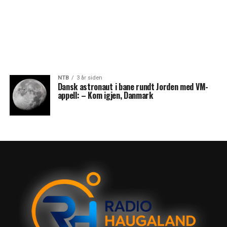
NTB
3 år siden
Dansk astronaut i bane rundt Jorden med VM-
appell: – Kom igjen, Danmark