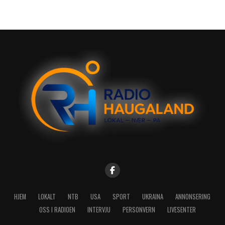
HJEM
LOKALT
NTB
USA
SPORT
UKRAINA
ANNONSERING
OSS I RADIOEN
INTERVJU
PERSONVERN
LIVESENTER