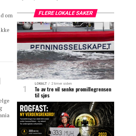
FLERE LOKALE SAKER
bud om
ikke
l
LOKALT
2 timer siden
To av tre vil senke promillegrensen
til sjøs
elge
g
ania