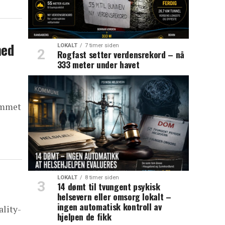
med
LOKALT
7 timer siden
Rogfast setter verdensrekord – nå
333 meter under havet
ammet
LOKALT
8 timer siden
14 dømt til tvungent psykisk
helsevern eller omsorg lokalt –
ingen automatisk kontroll av
ality-
hjelpen de fikk