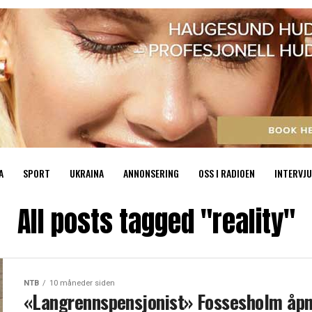
A
SPORT
UKRAINA
ANNONSERING
OSS I RADIOEN
INTERVJU
All posts tagged "reality"
NTB
10 måneder siden
«Langrennspensjonist» Fossesholm åp