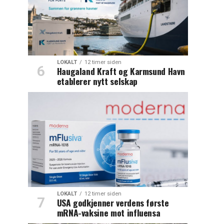
LOKALT
12 timer siden
Haugaland Kraft og Karmsund Havn
etablerer nytt selskap
LOKALT
12 timer siden
USA godkjenner verdens første
mRNA-vaksine mot influensa