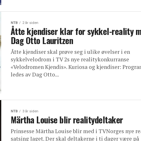
NTB
2 år siden
Åtte kjendiser klar for sykkel-reality 
Dag Otto Lauritzen
Åtte kjendiser skal prøve seg i ulike øvelser i en
sykkelvelodrom i TV 2s nye realitykonkurranse
«Velodromen Kjendis». Kuriosa og kjendiser: Progr
ledes av Dag Otto...
NTB
3 år siden
Märtha Louise blir realitydeltaker
Prinsesse Märtha Louise blir med i TVNorges nye re
satsing Jaget. Der skal deltakerne i ti dager være på