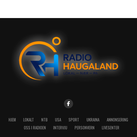
HJEM
LOKALT
NTB
USA
SPORT
UKRAINA
ANNONSERING
OSS I RADIOEN
INTERVJU
PERSONVERN
LIVESENTER