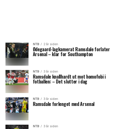
NTB
2 år siden
Ødegaard-lagkamerat Ramsdale forlater
Arsenal – klar for Southampton
NTB
3 år siden
Ramsdale knallhardt ut mot homofobi i
fotballen: – Det slutter i dag
NTB
3 år siden
Ramsdale forlenget med Arsenal
NTB
3 år siden