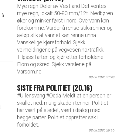
Mye regn Deler av Vestland Det ventes
mye regn, lokalt 50-80 mm/12t. Nedbøren
 å
øker og minker først i nord. Overvann kan
forekomme: Vurder å rense stikkrenner og
avløp slik at vannet kan renne unna.
Vanskelige kjøreforhold: Sjekk
veimeldingene på vegvesen.no/trafikk.
Tilpass farten og kjør etter forholdene.
Flom og skred: Sjekk varslene på
Varsom.no.
08.08.2026 21:48
SISTE FRA POLITIET (20.16)
#Ullensvang #Odda Meldt at en person er
skallet ned, mulig skade i tenner. Politiet
:
har vært på stedet, vært i dialog med
begge parter. Politiet oppretter sak i
forholdet.
08.08.2026 20:16