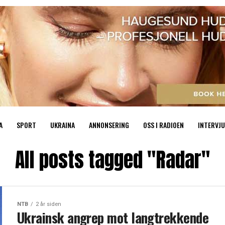
A
SPORT
UKRAINA
ANNONSERING
OSS I RADIOEN
INTERVJU
All posts tagged "Radar"
NTB
2 år siden
Ukrainsk angrep mot langtrekkende