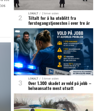
tos
LOKALT
2 timer siden
Tiltalt for å ha uteblitt fra
førstegangstjenesten i over tre år
LOKALT
5 timer siden
Over 1.300 skadet av vold på jobb –
helseansatte mest utsatt