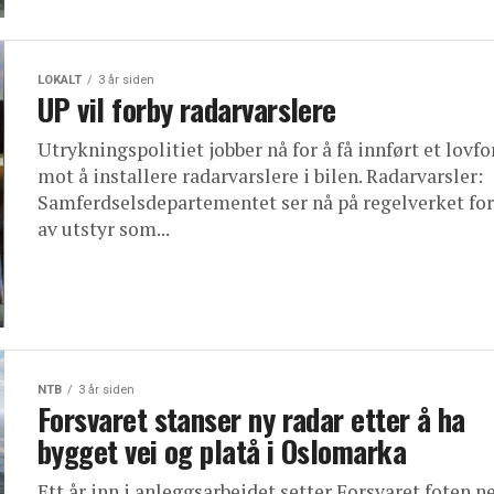
LOKALT
3 år siden
UP vil forby radarvarslere
Utrykningspolitiet jobber nå for å få innført et lovf
mot å installere radarvarslere i bilen. Radarvarsler:
Samferdselsdepartementet ser nå på regelverket for
av utstyr som...
NTB
3 år siden
Forsvaret stanser ny radar etter å ha
bygget vei og platå i Oslomarka
Ett år inn i anleggsarbeidet setter Forsvaret foten n