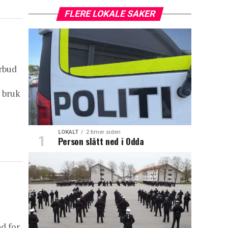
FLERE LOKALE SAKER
orbud
 bruk
LOKALT
2 timer siden
Person slått ned i Odda
ed for