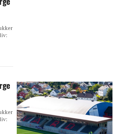
orge
lukker
iv:
orge
lukker
iv: