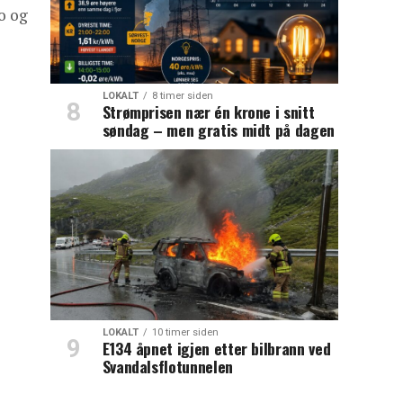
o og
LOKALT
8 timer siden
Strømprisen nær én krone i snitt
søndag – men gratis midt på dagen
LOKALT
10 timer siden
E134 åpnet igjen etter bilbrann ved
Svandalsflotunnelen