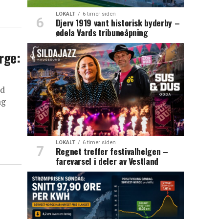
LOKALT
6 timer siden
Djerv 1919 vant historisk byderby –
ødela Vards tribuneåpning
rge:
ed
ag
LOKALT
6 timer siden
Regnet treffer festivalhelgen –
farevarsel i deler av Vestland