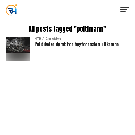
All posts tagged "poltimann"
NTB
2 år siden
Politileder dømt for høyforræderi i Ukraina