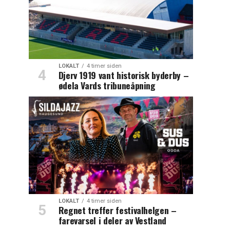
LOKALT
4 timer siden
Djerv 1919 vant historisk byderby –
ødela Vards tribuneåpning
LOKALT
4 timer siden
Regnet treffer festivalhelgen –
farevarsel i deler av Vestland