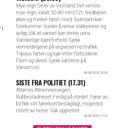
Mye regn Deler av Vestland Det ventes
mye regn, lokalt 50-80 mm/12t. Nedbøren
øker og minker først i nord. Overvann kan
forekomme: Vurder å rense stikkrenner og
71
avløp slik at vannet kan renne unna.
Vanskelige kjøreforhold: Sjekk
veimeldingene på vegvesen.no/trafikk.
Tilpass farten og kjør etter forholdene.
Flom og skred: Sjekk varslene på
Varsom.no.
08.08.2026 20:00
SISTE FRA POLITIET (17.31)
#Bømlo #Bremnesvegen,
Rubbestadneset Ferdig på stedet. Fører av
bil fikk sitt førerkort beslaglagt, mopedist
tilsett av helse. Sak opprettet.
08.08.2026 17:31