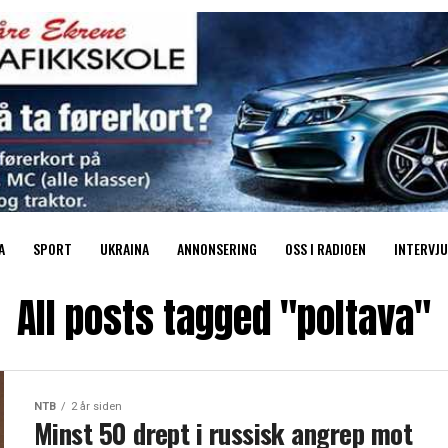
A
SPORT
UKRAINA
ANNONSERING
OSS I RADIOEN
INTERVJU
All posts tagged "poltava"
NTB
2 år siden
Minst 50 drept i russisk angrep mot