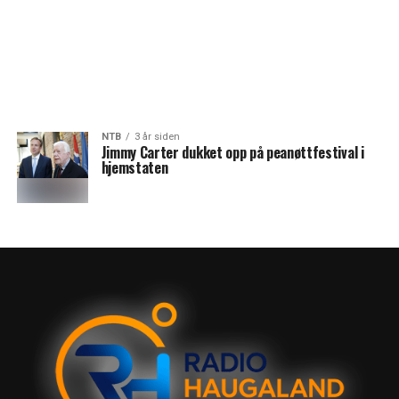
NTB
3 år siden
Jimmy Carter dukket opp på peanøttfestival i
hjemstaten