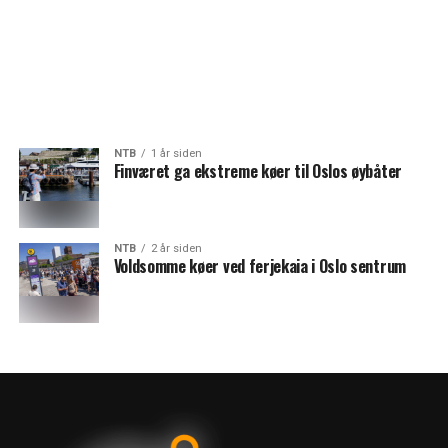
NTB
1 år siden
Finværet ga ekstreme køer til Oslos øybåter
NTB
2 år siden
Voldsomme køer ved ferjekaia i Oslo sentrum