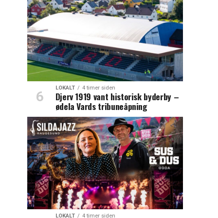
LOKALT
4 timer siden
Djerv 1919 vant historisk byderby –
ødela Vards tribuneåpning
LOKALT
4 timer siden