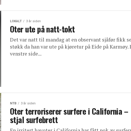
LOKALT
3 år siden
Oter ute på natt-tokt
Det var natt til mandag at en observant sjåfør fikk s
støkk da han var ute på kjøretur på Eide på Karmøy. 
venstre side...
NTB
3 år siden
Oter terroriserer surfere i California –
stjal surfebrett
En irritert havoter i California har fått nok av surfer