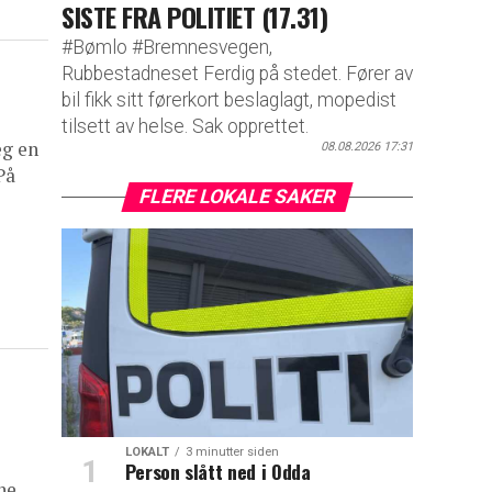
SISTE FRA POLITIET (17.31)
#Bømlo #Bremnesvegen,
Rubbestadneset Ferdig på stedet. Fører av
bil fikk sitt førerkort beslaglagt, mopedist
tilsett av helse. Sak opprettet.
eg en
08.08.2026 17:31
På
FLERE LOKALE SAKER
LOKALT
3 minutter siden
Person slått ned i Odda
ne