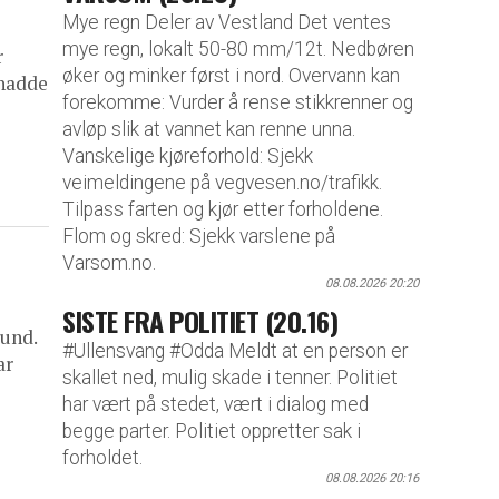
Mye regn Deler av Vestland Det ventes
mye regn, lokalt 50-80 mm/12t. Nedbøren
r
øker og minker først i nord. Overvann kan
 hadde
forekomme: Vurder å rense stikkrenner og
avløp slik at vannet kan renne unna.
Vanskelige kjøreforhold: Sjekk
veimeldingene på vegvesen.no/trafikk.
Tilpass farten og kjør etter forholdene.
Flom og skred: Sjekk varslene på
Varsom.no.
08.08.2026 20:20
SISTE FRA POLITIET (20.16)
sund.
#Ullensvang #Odda Meldt at en person er
ar
skallet ned, mulig skade i tenner. Politiet
har vært på stedet, vært i dialog med
begge parter. Politiet oppretter sak i
forholdet.
08.08.2026 20:16