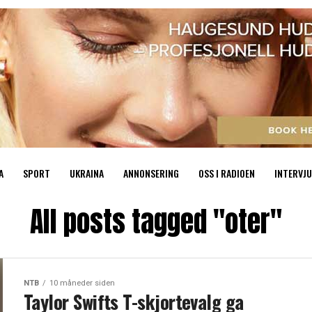
A
SPORT
UKRAINA
ANNONSERING
OSS I RADIOEN
INTERVJU
All posts tagged "oter"
NTB
10 måneder siden
Taylor Swifts T-skjortevalg ga