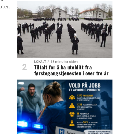
oter.
LOKALT
18 minutter siden
Tiltalt for å ha uteblitt fra
førstegangstjenesten i over tre år