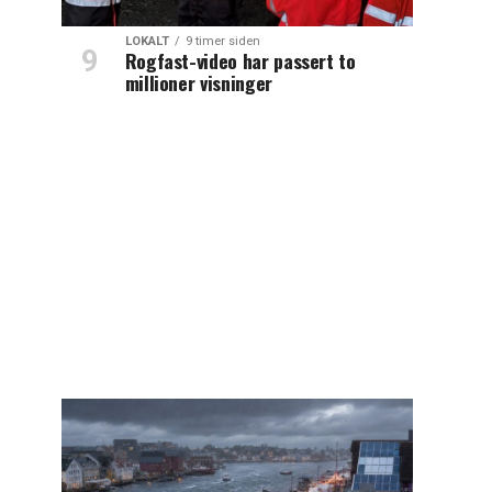
LOKALT
9 timer siden
Rogfast-video har passert to
millioner visninger