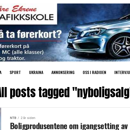
A
SPORT
UKRAINA
ANNONSERING
OSS I RADIOEN
INTERVJU
All posts tagged "nyboligsalg
NTB
2 år siden
Boligprodusentene om igangsetting av