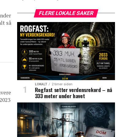
FLERE LOKALE SAKER
under
lt så
LOKALT
2 timer siden
Rogfast setter verdensrekord – nå
avere
333 meter under havet
 2023