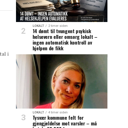
LOKALT
2 timer siden
14 dømt til tvungent psykisk
helsevern eller omsorg lokalt –
ingen automatisk kontroll av
hjelpen de fikk
al i
LOKALT
4 timer siden
Tysvær kommune felt for
gjengjeldelse mot varsler – må