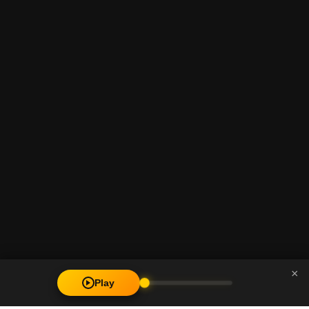
×
Play