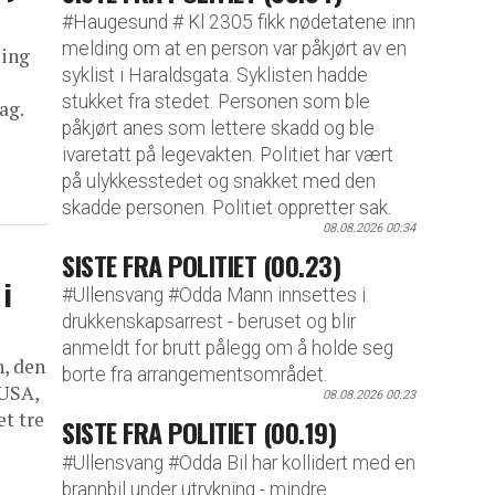
#Haugesund # Kl 2305 fikk nødetatene inn
melding om at en person var påkjørt av en
uing
syklist i Haraldsgata. Syklisten hadde
stukket fra stedet. Personen som ble
ag.
påkjørt anes som lettere skadd og ble
ivaretatt på legevakten. Politiet har vært
på ulykkesstedet og snakket med den
skadde personen. Politiet oppretter sak.
08.08.2026 00:34
SISTE FRA POLITIET (00.23)
i
#Ullensvang #Odda Mann innsettes i
drukkenskapsarrest - beruset og blir
anmeldt for brutt pålegg om å holde seg
n, den
borte fra arrangementsområdet.
 USA,
08.08.2026 00:23
et tre
SISTE FRA POLITIET (00.19)
#Ullensvang #Odda Bil har kollidert med en
brannbil under utrykning - mindre