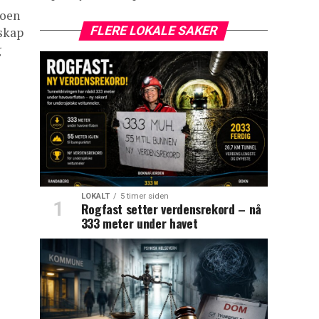
koen
FLERE LOKALE SAKER
nskap
g
LOKALT
5 timer siden
Rogfast setter verdensrekord – nå
333 meter under havet