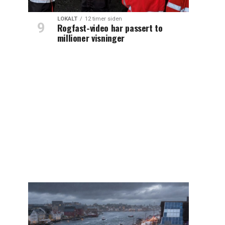
LOKALT
12 timer siden
Rogfast-video har passert to
millioner visninger