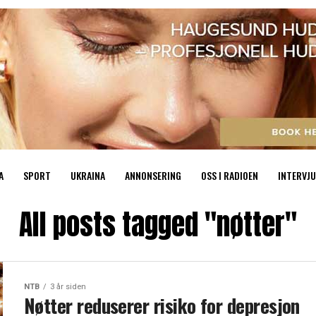
A
SPORT
UKRAINA
ANNONSERING
OSS I RADIOEN
INTERVJU
All posts tagged "nøtter"
NTB
3 år siden
Nøtter reduserer risiko for depresjon