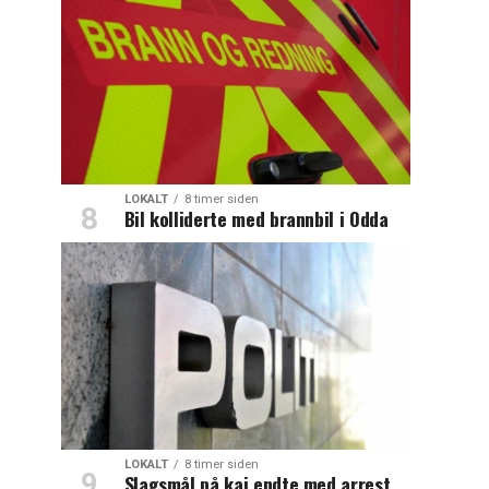
LOKALT
8 timer siden
Bil kolliderte med brannbil i Odda
LOKALT
8 timer siden
Slagsmål på kai endte med arrest