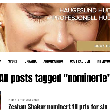
A
SPORT
UKRAINA
ANNONSERING
OSS I RADIOEN
INTERVJU
All posts tagged "nominerte
NTB
6 måneder siden
Zeshan Shakar nominert til pris for sin