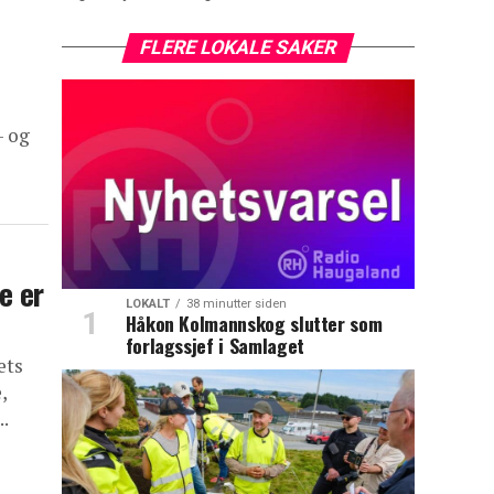
FLERE LOKALE SAKER
- og
e er
LOKALT
38 minutter siden
Håkon Kolmannskog slutter som
forlagssjef i Samlaget
ets
,
..