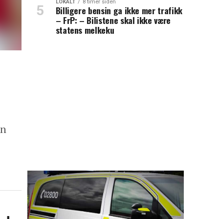
LOKALT
8 timer siden
Billigere bensin ga ikke mer trafikk
– FrP: – Bilistene skal ikke være
statens melkeku
an