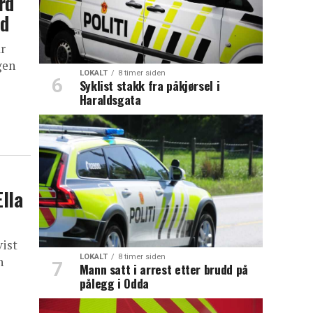
rd
ad
r
gen
LOKALT
8 timer siden
Syklist stakk fra påkjørsel i
Haraldsgata
Ella
vist
LOKALT
8 timer siden
n
Mann satt i arrest etter brudd på
pålegg i Odda