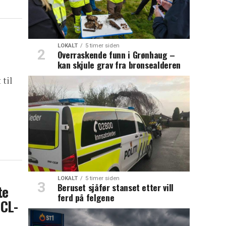
LOKALT
5 timer siden
Overraskende funn i Grønhaug –
kan skjule grav fra bronsealderen
 til
LOKALT
5 timer siden
Beruset sjåfør stanset etter vill
te
ferd på felgene
 CL-