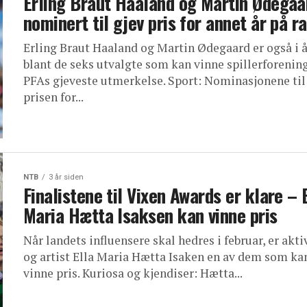
Erling Braut Haaland og Martin Ødegaa
nominert til gjev pris for annet år på r
Erling Braut Haaland og Martin Ødegaard er også i å
blant de seks utvalgte som kan vinne spillerforenin
PFAs gjeveste utmerkelse. Sport: Nominasjonene til
prisen for...
NTB
3 år siden
Finalistene til Vixen Awards er klare – 
Maria Hætta Isaksen kan vinne pris
Når landets influensere skal hedres i februar, er akti
og artist Ella Maria Hætta Isaken en av dem som ka
vinne pris. Kuriosa og kjendiser: Hætta...