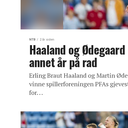
NTB
2 år siden
Haaland og Ødegaard n
annet år på rad
Erling Braut Haaland og Martin Ødeg
vinne spillerforeningen PFAs gjeves
for...