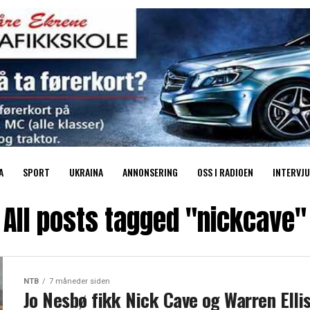
A
SPORT
UKRAINA
ANNONSERING
OSS I RADIOEN
INTERVJU
All posts tagged "nickcave"
NTB
7 måneder siden
Jo Nesbø fikk Nick Cave og Warren Ellis