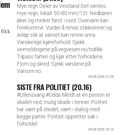
dem
Mye regn Deler av Vestland Det ventes
mye regn, lokalt 50-80 mm/12t. Nedbøren
øker og minker først i nord. Overvann kan
forekomme: Vurder å rense stikkrenner og
 fikk
avløp slik at vannet kan renne unna.
Vanskelige kjøreforhold: Sjekk
veimeldingene på vegvesen.no/trafikk.
Tilpass farten og kjør etter forholdene.
Flom og skred: Sjekk varslene på
Varsom.no.
08.08.2026 21:08
SISTE FRA POLITIET (20.16)
#Ullensvang #Odda Meldt at en person er
skallet ned, mulig skade i tenner. Politiet
har vært på stedet, vært i dialog med
begge parter. Politiet oppretter sak i
forholdet.
08.08.2026 20:16