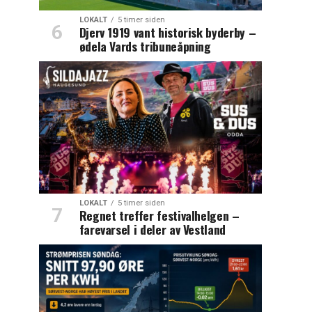
LOKALT
5 timer siden
Djerv 1919 vant historisk byderby –
ødela Vards tribuneåpning
LOKALT
5 timer siden
Regnet treffer festivalhelgen –
farevarsel i deler av Vestland