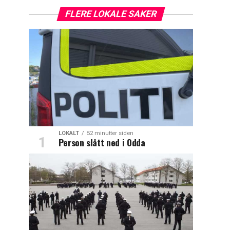
FLERE LOKALE SAKER
LOKALT
52 minutter siden
Person slått ned i Odda