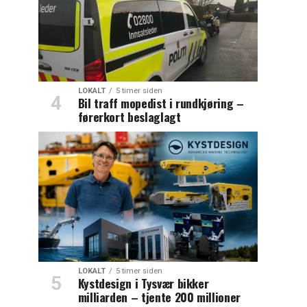
LOKALT
5 timer siden
Bil traff mopedist i rundkjøring –
førerkort beslaglagt
LOKALT
5 timer siden
Kystdesign i Tysvær bikker
milliarden – tjente 200 millioner