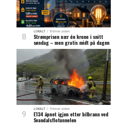
LOKALT
8 timer siden
Strømprisen nær én krone i snitt
søndag – men gratis midt på dagen
LOKALT
9 timer siden
E134 åpnet igjen etter bilbrann ved
Svandalsflotunnelen